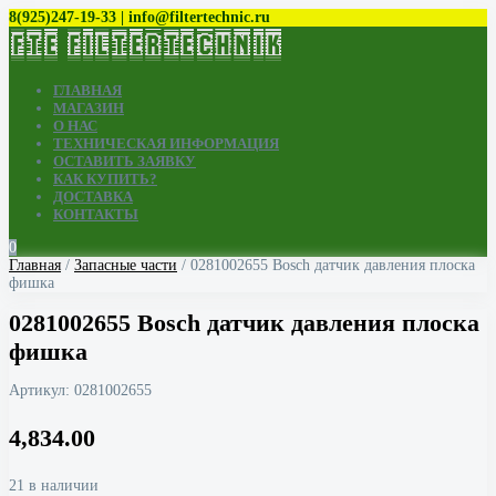
8(925)247-19-33 | info@filtertechnic.ru
ГЛАВНАЯ
МАГАЗИН
О НАС
ТЕХНИЧЕСКАЯ ИНФОРМАЦИЯ
ОСТАВИТЬ ЗАЯВКУ
КАК КУПИТЬ?
ДОСТАВКА
КОНТАКТЫ
0
Главная
/
Запасные части
/ 0281002655 Bosch датчик давления плоска
фишка
0281002655 Bosch датчик давления плоска
фишка
Артикул:
0281002655
4,834.00
21 в наличии