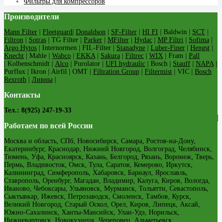
Фильтры для компрессоров
Производители
Mann Filter
|
Fleetguard
|
Donaldson
|
SF-Filter
|
HI FI
| Baldwin |
SCT
|
Filtron
|
Sotras
| TG Filter |
Parker
|
MFilter
|
Hydac
|
MP Filtri
|
Sofima
|
Argo Hytos
| Internormen | FIL-Filter |
Stanadyne
|
Luber-Finer
|
Hengst
|
Knecht
| Mahle |
Wabco
|
EKKA
|
Sakura
|
Filtrec
|
WIX
| Fram |
Pall
| Kolbenschmidt |
Alco
| Purolator |
UFI hydraulic
| Bosch |
Stauff
|
NAPA
|
Purflux | Ikron | Airfil | OMT |
Filtration Group
|
Filtermist
| VIC |
Bosch
Rexroth
|
Ливны
|
Контакты
Тел.: 8(925) 247-19-33
Работаем по всей России
Москва и область, СПб, Новосибирск, Самара, Ростов-на-Дону,
Екатеринбург, Краснодар, Нижний Новгород, Волгоград, Челябинск,
Тюмень, Уфа, Красноярск, Казань, Белгород, Рязань, Воронеж, Тверь,
Пермь, Владивосток, Омск, Тула, Саратов, Кемерово, Иркутск,
Калининград, Симферополь, Хабаровск, Барнаул, Ярославль,
Ставрополь, Оренбург, Магадан, Владимир, Калуга, Киров, Вологда,
Иваново, Чебоксары, Ульяновск, Мурманск, Тольятти, Севастополь,
Сыктывкар, Ижевск, Петрозаводск, Смоленск, Тамбов, Курск,
Великий Новгород, Старый Оскол, Орел, Киров, Липецк, Аксай,
Южно-Сахалинск, Ханты-Мансийск, Улан-Удэ, Норильск,
Нижневартовск, Новокузнецк, Череповец, Альметьевск,