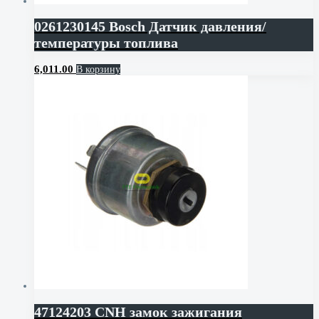
0261230145 Bosch Датчик давления/
температуры топлива
6,011.00
В корзину
47124203 CNH замок зажигания