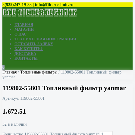
8(925)247-19-33 | info@filtertechnic.ru
ГЛАВНАЯ
МАГАЗИН
О НАС
ТЕХНИЧЕСКАЯ ИНФОРМАЦИЯ
ОСТАВИТЬ ЗАЯВКУ
КАК КУПИТЬ?
ДОСТАВКА
КОНТАКТЫ
0
Главная
/
Топливные фильтры
/ 119802-55801 Топливный фильтр
yanmar
119802-55801 Топливный фильтр yanmar
Артикул:
119802-55801
1,672.51
32 в наличии
Количество 119802-55801 Топливный фильтр yanmar