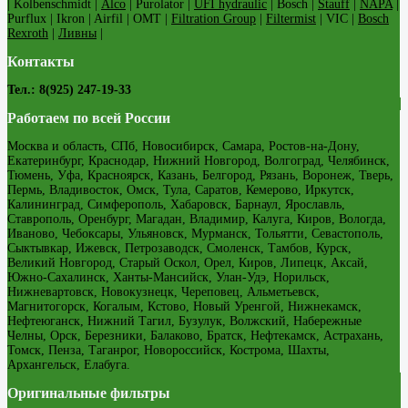
| Kolbenschmidt |
Alco
| Purolator |
UFI hydraulic
| Bosch |
Stauff
|
NAPA
|
Purflux | Ikron | Airfil | OMT |
Filtration Group
|
Filtermist
| VIC |
Bosch
Rexroth
|
Ливны
|
Контакты
Тел.: 8(925) 247-19-33
Работаем по всей России
Москва и область, СПб, Новосибирск, Самара, Ростов-на-Дону,
Екатеринбург, Краснодар, Нижний Новгород, Волгоград, Челябинск,
Тюмень, Уфа, Красноярск, Казань, Белгород, Рязань, Воронеж, Тверь,
Пермь, Владивосток, Омск, Тула, Саратов, Кемерово, Иркутск,
Калининград, Симферополь, Хабаровск, Барнаул, Ярославль,
Ставрополь, Оренбург, Магадан, Владимир, Калуга, Киров, Вологда,
Иваново, Чебоксары, Ульяновск, Мурманск, Тольятти, Севастополь,
Сыктывкар, Ижевск, Петрозаводск, Смоленск, Тамбов, Курск,
Великий Новгород, Старый Оскол, Орел, Киров, Липецк, Аксай,
Южно-Сахалинск, Ханты-Мансийск, Улан-Удэ, Норильск,
Нижневартовск, Новокузнецк, Череповец, Альметьевск,
Магнитогорск, Когалым, Кстово, Новый Уренгой, Нижнекамск,
Нефтеюганск, Нижний Тагил, Бузулук, Волжский, Набережные
Челны, Орск, Березники, Балаково, Братск, Нефтекамск, Астрахань,
Томск, Пенза, Таганрог, Новороссийск, Кострома, Шахты,
Архангельск, Елабуга.
Оригинальные фильтры