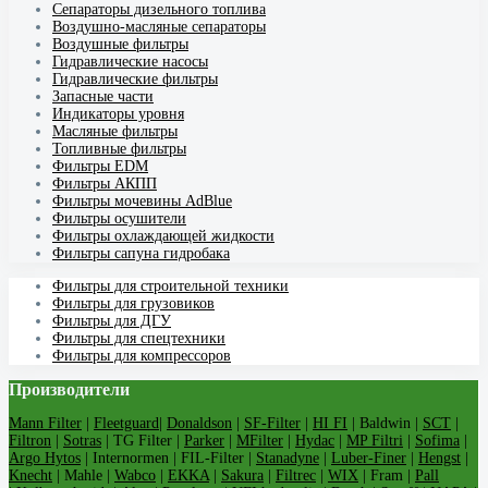
Cепараторы дизельного топлива
Воздушно-масляные сепараторы
Воздушные фильтры
Гидравлические насосы
Гидравлические фильтры
Запасные части
Индикаторы уровня
Масляные фильтры
Топливные фильтры
Фильтры EDM
Фильтры АКПП
Фильтры мочевины AdBlue
Фильтры осушители
Фильтры охлаждающей жидкости
Фильтры сапуна гидробака
Фильтры для строительной техники
Фильтры для грузовиков
Фильтры для ДГУ
Фильтры для спецтехники
Фильтры для компрессоров
Производители
Mann Filter
|
Fleetguard
|
Donaldson
|
SF-Filter
|
HI FI
| Baldwin |
SCT
|
Filtron
|
Sotras
| TG Filter |
Parker
|
MFilter
|
Hydac
|
MP Filtri
|
Sofima
|
Argo Hytos
| Internormen | FIL-Filter |
Stanadyne
|
Luber-Finer
|
Hengst
|
Knecht
| Mahle |
Wabco
|
EKKA
|
Sakura
|
Filtrec
|
WIX
| Fram |
Pall