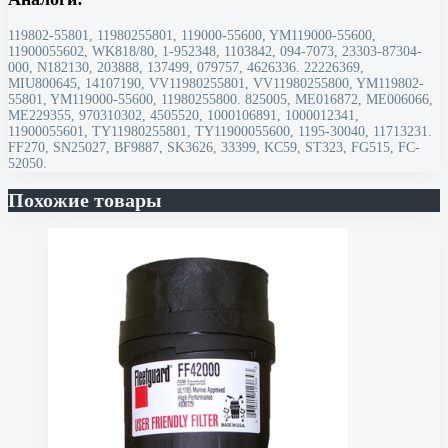
119802-55801, 11980255801, 119000-55600, YM119000-55600,
11900055602, WK818/80, 1-952348, 1103842, 094-7073, 23303-87304-
000, N182130, 203888, 137499, 079757, 4626336. 22226369,
MIU800645, 14107190, VV11980255801, VV11980255800, YM119802-
55801, YM119000-55600, 11980255800. 825005, ME016872, ME006066,
ME229355, 970310302, 4505520, 1000106891, 1000012341,
11900055601, TY11980255801, TY11900055600, 1195-30040, 11713231.
FF270, SN25027, BF9887, SK3626, 33399, KC59, ST323, FG515, FC-
52050.
Похожие товары