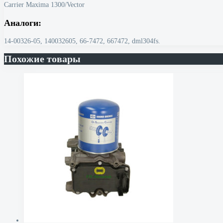
Carrier Maxima 1300/Vector
Аналоги:
14-00326-05, 140032605, 66-7472, 667472, dml304fs.
Похожие товары