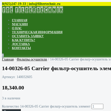
8(925)247-19-33 | info@filtertechnic.ru
ГЛАВНАЯ
МАГАЗИН
О НАС
ТЕХНИЧЕСКАЯ ИНФОРМАЦИЯ
ОСТАВИТЬ ЗАЯВКУ
КАК КУПИТЬ?
ДОСТАВКА
КОНТАКТЫ
0
Главная
/
Фильтры осушители
/ 14-00326-05 Carrier фильтр-осушитель э
14-00326-05 Carrier фильтр-осушитель эле
Артикул:
140032605
18,340.00
3 в наличии
Количество 14-00326-05 Carrier фильтр-осушитель элемент