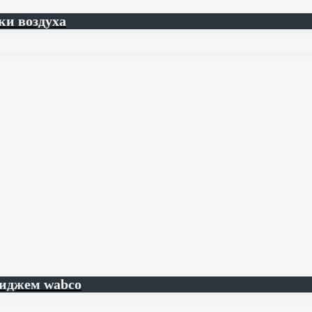
ки воздуха
риджем wabco