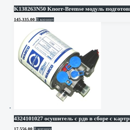
K138263N50 Knorr-Bremse модуль подготов
145,335.00
В корзину
4324101027 осушитель с рдв в сборе с карт
17,556.00
В корзину