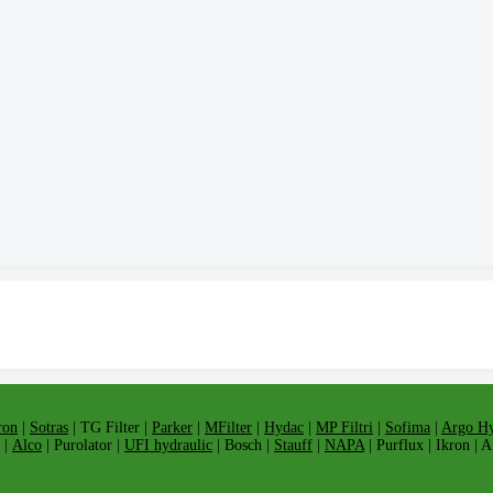
ron
|
Sotras
| TG Filter |
Parker
|
MFilter
|
Hydac
|
MP Filtri
|
Sofima
|
Argo Hy
 |
Alco
| Purolator |
UFI hydraulic
| Bosch |
Stauff
|
NAPA
| Purflux | Ikron | 