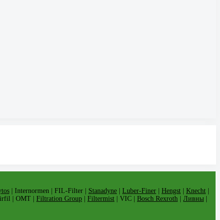
tos
| Internormen | FIL-Filter |
Stanadyne
|
Luber-Finer
|
Hengst
|
Knecht
|
Airfil | OMT |
Filtration Group
|
Filtermist
| VIC |
Bosch Rexroth
|
Ливны
|