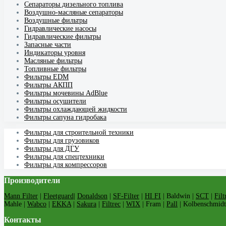
Cепараторы дизельного топлива
Воздушно-масляные сепараторы
Воздушные фильтры
Гидравлические насосы
Гидравлические фильтры
Запасные части
Индикаторы уровня
Масляные фильтры
Топливные фильтры
Фильтры EDM
Фильтры АКПП
Фильтры мочевины AdBlue
Фильтры осушители
Фильтры охлаждающей жидкости
Фильтры сапуна гидробака
Фильтры для строительной техники
Фильтры для грузовиков
Фильтры для ДГУ
Фильтры для спецтехники
Фильтры для компрессоров
Производители
Mann Filter
|
Fleetguard
|
Donaldson
|
SF-Filter
|
HI FI
| Baldwin |
SCT
|
Filt
Mahle |
Wabco
|
EKKA
|
Sakura
|
Filtrec
|
WIX
| Fram |
Pall
| Kolbenschmidt
Контакты