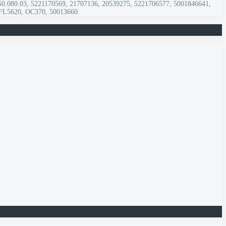
50.080.03, 5221170569, 21707136, 20539275, 5221706577, 5001846641,
PFL5620, OC370, 50013660.