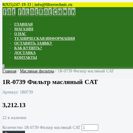
8(925)247-19-33 | info@filtertechnic.ru
ГЛАВНАЯ
МАГАЗИН
О НАС
ТЕХНИЧЕСКАЯ ИНФОРМАЦИЯ
ОСТАВИТЬ ЗАЯВКУ
КАК КУПИТЬ?
ДОСТАВКА
КОНТАКТЫ
0
Главная
/
Масляные фильтры
/ 1R-0739 Фильтр масляный CAT
1R-0739 Фильтр масляный CAT
Артикул:
1R0739
3,212.13
22 в наличии
Количество 1R-0739 Фильтр масляный CAT