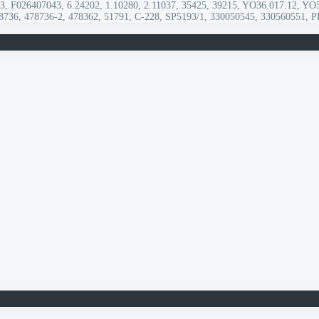
, F026407043, 6.24202, 1.10280, 2.11037, 35425, 39215, YO36.017.12, YO
8736, 478736-2, 478362, 51791, C-228, SP5193/1, 330050545, 330560551, 