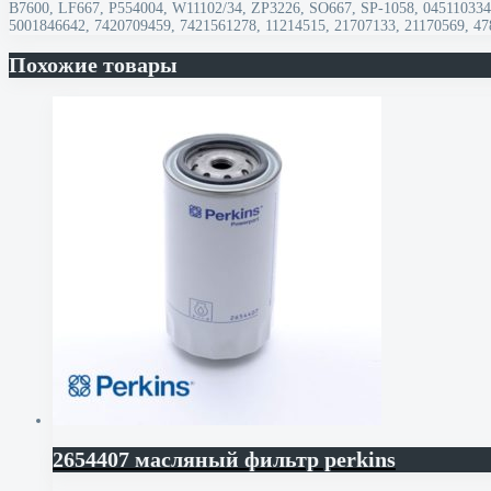
B7600, LF667, P554004, W11102/34, ZP3226, SO667, SP-1058, 0451103343
5001846642, 7420709459, 7421561278, 11214515, 21707133, 21170569, 47
Похожие товары
2654407 масляный фильтр perkins