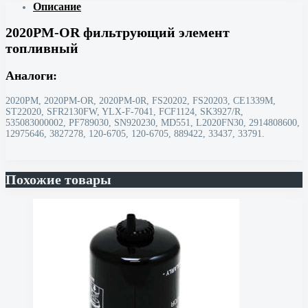
Описание
2020PM-OR фильтрующий элемент
топливный
Аналоги:
2020PM, 2020PM-OR, 2020PM-0R, FS20202, FS20203, CE1339M,
ST22020, SFR2130FW, YLX-F-7041, FCF1124, SK3927/R,
535083000002, PF789030, SN920230, MD551, L2020FN30, 2914808600,
12975646, 3827278, 120-6705, 120-6705, 889422, 33437, 33791.
Похожие товары