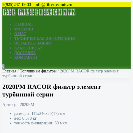
8(925)247-19-33 | info@filtertechnic.ru
ГЛАВНАЯ
МАГАЗИН
О НАС
ТЕХНИЧЕСКАЯ ИНФОРМАЦИЯ
ОСТАВИТЬ ЗАЯВКУ
КАК КУПИТЬ?
ДОСТАВКА
КОНТАКТЫ
0
Главная
/
Топливные фильтры
/ 2020PM RACOR фильтр элемент
турбинной серии
2020PM RACOR фильтр элемент
турбинной серии
Артикул:
2020PM
размеры: 111x246x20(17) мм
вес: 0.378 кг
тонкость фильтрации: 30 мкм