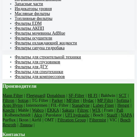
Запасные части
Индикаторы уровня
Масляные фильтры
Топливные фильтры
Фильтры EDM
Фильтры АКПП
Фильтры мочевины AdBlue
Фильтры осушители
Фильтры охлаждающей жидкости
Фильтры сапуна гидробака
Фильтры для строительной техники
Фильтры для грузовиков
Фильтры для ДГУ
Фильтры для спецтехники
Фильтры для компрессоров
Производители
Mann Filter
|
Fleetguard
|
Donaldson
|
SF-Filter
|
HI FI
| Baldwin |
SCT
|
Filtron
|
Sotras
| TG Filter |
Parker
|
MFilter
|
Hydac
|
MP Filtri
|
Sofima
|
Argo Hytos
| Internormen | FIL-Filter |
Stanadyne
|
Luber-Finer
|
Hengst
|
Knecht
| Mahle |
Wabco
|
EKKA
|
Sakura
|
Filtrec
|
WIX
| Fram |
Pall
| Kolbenschmidt |
Alco
| Purolator |
UFI hydraulic
| Bosch |
Stauff
|
NAPA
|
Purflux | Ikron | Airfil | OMT |
Filtration Group
|
Filtermist
| VIC |
Bosch
Rexroth
|
Ливны
|
Контакты