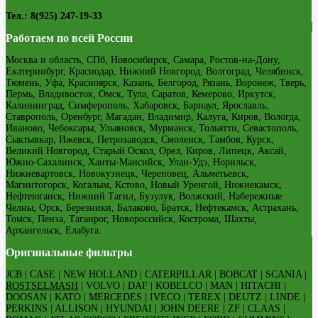
Тел.: 8(925) 247-19-33
Работаем по всей России
Москва и область, СПб, Новосибирск, Самара, Ростов-на-Дону,
Екатеринбург, Краснодар, Нижний Новгород, Волгоград, Челябинск,
Тюмень, Уфа, Красноярск, Казань, Белгород, Рязань, Воронеж, Тверь,
Пермь, Владивосток, Омск, Тула, Саратов, Кемерово, Иркутск,
Калининград, Симферополь, Хабаровск, Барнаул, Ярославль,
Ставрополь, Оренбург, Магадан, Владимир, Калуга, Киров, Вологда,
Иваново, Чебоксары, Ульяновск, Мурманск, Тольятти, Севастополь,
Сыктывкар, Ижевск, Петрозаводск, Смоленск, Тамбов, Курск,
Великий Новгород, Старый Оскол, Орел, Киров, Липецк, Аксай,
Южно-Сахалинск, Ханты-Мансийск, Улан-Удэ, Норильск,
Нижневартовск, Новокузнецк, Череповец, Альметьевск,
Магнитогорск, Когалым, Кстово, Новый Уренгой, Нижнекамск,
Нефтеюганск, Нижний Тагил, Бузулук, Волжский, Набережные
Челны, Орск, Березники, Балаково, Братск, Нефтекамск, Астрахань,
Томск, Пенза, Таганрог, Новороссийск, Кострома, Шахты,
Архангельск, Елабуга.
Оригинальные фильтры
JCB | CASE | NEW HOLLAND | CATERPILLAR | BOBCAT | SCANIA |
ROSTSELMASH
| VOLVO | DAF | KOBELCO | MAN | HITACHI |
DOOSAN | KATO | MERCEDES | IVECO | TEREX | DEUTZ | LINDE |
PERKINS | ALLISON | HYUNDAI | JOHN DEERE | ZF | CLAAS |