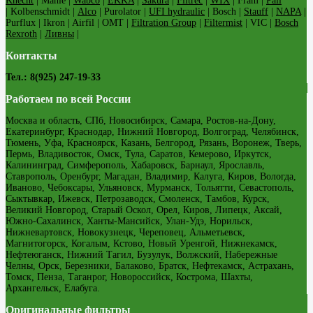
Knecht
| Mahle |
Wabco
|
EKKA
|
Sakura
|
Filtrec
|
WIX
| Fram |
Pall
| Kolbenschmidt |
Alco
| Purolator |
UFI hydraulic
| Bosch |
Stauff
|
NAPA
|
Purflux | Ikron | Airfil | OMT |
Filtration Group
|
Filtermist
| VIC |
Bosch
Rexroth
|
Ливны
|
Контакты
Тел.: 8(925) 247-19-33
Работаем по всей России
Москва и область, СПб, Новосибирск, Самара, Ростов-на-Дону,
Екатеринбург, Краснодар, Нижний Новгород, Волгоград, Челябинск,
Тюмень, Уфа, Красноярск, Казань, Белгород, Рязань, Воронеж, Тверь,
Пермь, Владивосток, Омск, Тула, Саратов, Кемерово, Иркутск,
Калининград, Симферополь, Хабаровск, Барнаул, Ярославль,
Ставрополь, Оренбург, Магадан, Владимир, Калуга, Киров, Вологда,
Иваново, Чебоксары, Ульяновск, Мурманск, Тольятти, Севастополь,
Сыктывкар, Ижевск, Петрозаводск, Смоленск, Тамбов, Курск,
Великий Новгород, Старый Оскол, Орел, Киров, Липецк, Аксай,
Южно-Сахалинск, Ханты-Мансийск, Улан-Удэ, Норильск,
Нижневартовск, Новокузнецк, Череповец, Альметьевск,
Магнитогорск, Когалым, Кстово, Новый Уренгой, Нижнекамск,
Нефтеюганск, Нижний Тагил, Бузулук, Волжский, Набережные
Челны, Орск, Березники, Балаково, Братск, Нефтекамск, Астрахань,
Томск, Пенза, Таганрог, Новороссийск, Кострома, Шахты,
Архангельск, Елабуга.
Оригинальные фильтры