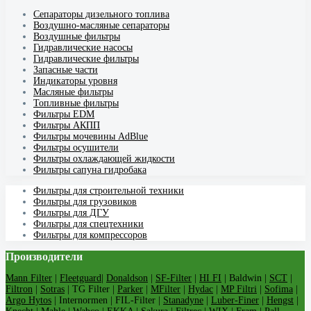
Cепараторы дизельного топлива
Воздушно-масляные сепараторы
Воздушные фильтры
Гидравлические насосы
Гидравлические фильтры
Запасные части
Индикаторы уровня
Масляные фильтры
Топливные фильтры
Фильтры EDM
Фильтры АКПП
Фильтры мочевины AdBlue
Фильтры осушители
Фильтры охлаждающей жидкости
Фильтры сапуна гидробака
Фильтры для строительной техники
Фильтры для грузовиков
Фильтры для ДГУ
Фильтры для спецтехники
Фильтры для компрессоров
Производители
Mann Filter
|
Fleetguard
|
Donaldson
|
SF-Filter
|
HI FI
| Baldwin |
SCT
|
Filtron
|
Sotras
| TG Filter |
Parker
|
MFilter
|
Hydac
|
MP Filtri
|
Sofima
|
Argo Hytos
| Internormen | FIL-Filter |
Stanadyne
|
Luber-Finer
|
Hengst
|