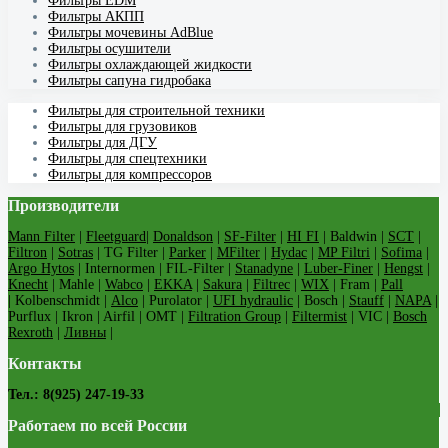
Фильтры EDM
Фильтры АКПП
Фильтры мочевины AdBlue
Фильтры осушители
Фильтры охлаждающей жидкости
Фильтры сапуна гидробака
Фильтры для строительной техники
Фильтры для грузовиков
Фильтры для ДГУ
Фильтры для спецтехники
Фильтры для компрессоров
Производители
Mann Filter
|
Fleetguard
|
Donaldson
|
SF-Filter
|
HI FI
| Baldwin |
SCT
|
Filtron
|
Sotras
| TG Filter |
Parker
|
MFilter
|
Hydac
|
MP Filtri
|
Sofima
|
Argo Hytos
| Internormen | FIL-Filter |
Stanadyne
|
Luber-Finer
|
Hengst
|
Knecht
| Mahle |
Wabco
|
EKKA
|
Sakura
|
Filtrec
|
WIX
| Fram |
Pall
| Kolbenschmidt |
Alco
| Purolator |
UFI hydraulic
| Bosch |
Stauff
|
NAPA
|
Purflux | Ikron | Airfil | OMT |
Filtration Group
|
Filtermist
| VIC |
Bosch
Rexroth
|
Ливны
|
Контакты
Тел.: 8(925) 247-19-33
Работаем по всей России