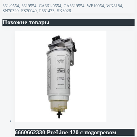
361-9554, 3619554, CA361-9554, CA3619554, WF10054, WK8184,
SN70320. FS20049, P551433, SK3026.
Похожие товары
6660662330 PreLine 420 c подогревом