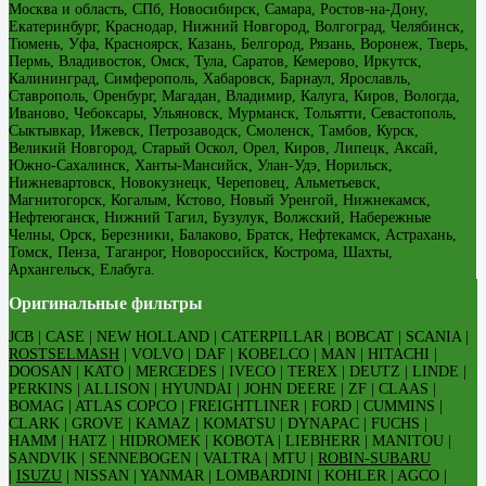
Москва и область, СПб, Новосибирск, Самара, Ростов-на-Дону,
Екатеринбург, Краснодар, Нижний Новгород, Волгоград, Челябинск,
Тюмень, Уфа, Красноярск, Казань, Белгород, Рязань, Воронеж, Тверь,
Пермь, Владивосток, Омск, Тула, Саратов, Кемерово, Иркутск,
Калининград, Симферополь, Хабаровск, Барнаул, Ярославль,
Ставрополь, Оренбург, Магадан, Владимир, Калуга, Киров, Вологда,
Иваново, Чебоксары, Ульяновск, Мурманск, Тольятти, Севастополь,
Сыктывкар, Ижевск, Петрозаводск, Смоленск, Тамбов, Курск,
Великий Новгород, Старый Оскол, Орел, Киров, Липецк, Аксай,
Южно-Сахалинск, Ханты-Мансийск, Улан-Удэ, Норильск,
Нижневартовск, Новокузнецк, Череповец, Альметьевск,
Магнитогорск, Когалым, Кстово, Новый Уренгой, Нижнекамск,
Нефтеюганск, Нижний Тагил, Бузулук, Волжский, Набережные
Челны, Орск, Березники, Балаково, Братск, Нефтекамск, Астрахань,
Томск, Пенза, Таганрог, Новороссийск, Кострома, Шахты,
Архангельск, Елабуга.
Оригинальные фильтры
JCB | CASE | NEW HOLLAND | CATERPILLAR | BOBCAT | SCANIA |
ROSTSELMASH
| VOLVO | DAF | KOBELCO | MAN | HITACHI |
DOOSAN | KATO | MERCEDES | IVECO | TEREX | DEUTZ | LINDE |
PERKINS | ALLISON | HYUNDAI | JOHN DEERE | ZF | CLAAS |
BOMAG | ATLAS COPCO | FREIGHTLINER | FORD | CUMMINS |
CLARK | GROVE | KAMAZ | KOMATSU | DYNAPAC | FUCHS |
HAMM | HATZ | HIDROMEK | KOBOTA | LIEBHERR | MANITOU |
SANDVIK | SENNEBOGEN | VALTRA | MTU |
ROBIN-SUBARU
|
ISUZU
| NISSAN | YANMAR | LOMBARDINI | KOHLER | AGCO |