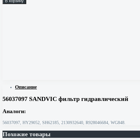
В корзину
Описание
56037097 SANDVIC фильтр гидравлический
Аналоги:
56037097, HY29052, SH62185, 2130932640, R928046684, WG848.
Похожие товары