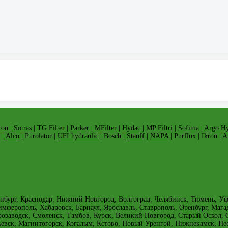
ron
|
Sotras
| TG Filter |
Parker
|
MFilter
|
Hydac
|
MP Filtri
|
Sofima
|
Argo Hy
 |
Alco
| Purolator |
UFI hydraulic
| Bosch |
Stauff
|
NAPA
| Purflux | Ikron | 
нбург, Краснодар, Нижний Новгород, Волгоград, Челябинск, Тюмень, Уфа,
имферополь, Хабаровск, Барнаул, Ярославль, Ставрополь, Оренбург, Мага
трозаводск, Смоленск, Тамбов, Курск, Великий Новгород, Старый Оскол
ьевск, Магнитогорск, Когалым, Кстово, Новый Уренгой, Нижнекамск, Н