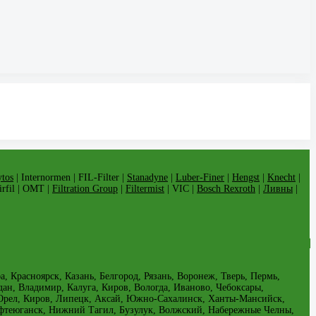
tos
| Internormen | FIL-Filter |
Stanadyne
|
Luber-Finer
|
Hengst
|
Knecht
|
Airfil | OMT |
Filtration Group
|
Filtermist
| VIC |
Bosch Rexroth
|
Ливны
|
 Красноярск, Казань, Белгород, Рязань, Воронеж, Тверь, Пермь,
дан, Владимир, Калуга, Киров, Вологда, Иваново, Чебоксары,
, Орел, Киров, Липецк, Аксай, Южно-Сахалинск, Ханты-Мансийск,
ефтеюганск, Нижний Тагил, Бузулук, Волжский, Набережные Челны,