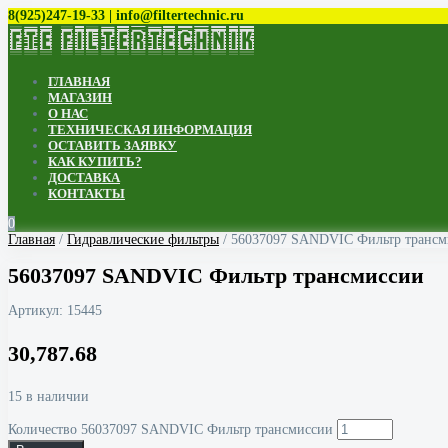
8(925)247-19-33 | info@filtertechnic.ru
ГЛАВНАЯ
МАГАЗИН
О НАС
ТЕХНИЧЕСКАЯ ИНФОРМАЦИЯ
ОСТАВИТЬ ЗАЯВКУ
КАК КУПИТЬ?
ДОСТАВКА
КОНТАКТЫ
0
Главная
/
Гидравлические фильтры
/ 56037097 SANDVIC Фильтр трансм
56037097 SANDVIC Фильтр трансмиссии
Артикул:
15445
30,787.68
15 в наличии
Количество 56037097 SANDVIC Фильтр трансмиссии