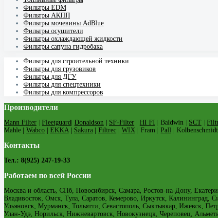
Фильтры EDM
Фильтры АКПП
Фильтры мочевины AdBlue
Фильтры осушители
Фильтры охлаждающей жидкости
Фильтры сапуна гидробака
Фильтры для строительной техники
Фильтры для грузовиков
Фильтры для ДГУ
Фильтры для спецтехники
Фильтры для компрессоров
Производители
Mann Filter
|
Fleetguard
|
Donaldson
|
SF-Filter
|
HI FI
| Baldwin |
SCT
|
Filt
Mahle |
Wabco
|
EKKA
|
Sakura
|
Filtrec
|
WIX
| Fram |
Pall
| Kolbenschmidt
Контакты
Тел.: 8(925) 247-19-33
Работаем по всей России
Москва и область, СПб, Новосибирск, Самара, Ростов-на-Дону, Екатери
Владивосток, Омск, Тула, Саратов, Кемерово, Иркутск, Калининград, С
Ульяновск, Мурманск, Тольятти, Севастополь, Сыктывкар, Ижевск, Пе
Улан-Удэ, Норильск, Нижневартовск, Новокузнецк, Череповец, Альмет