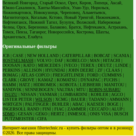
Великий Новгород, Старый Оскол, Орел, Киров, Липецк, Аксай,
Южно-Сахалинск, Ханты-Мансийск, Улан-Удэ, Норильск,
Нижневартовск, Новокузнецк, Череповец, Альметьевск,
Магнитогорск, Когалым, Кстово, Новый Уренгой, Нижнекамск,
Нефтеюганск, Нижний Тагил, Бузулук, Волжский, Набережные
Челны, Орск, Березники, Балаково, Братск, Нефтекамск, Астрахань,
Томск, Пенза, Таганрог, Новороссийск, Кострома, Шахты,
Архангельск, Елабуга.
Оригинальные фильтры
JCB | CASE | NEW HOLLAND | CATERPILLAR | BOBCAT | SCANIA |
ROSTSELMASH
| VOLVO | DAF | KOBELCO | MAN | HITACHI |
DOOSAN | KATO | MERCEDES | IVECO | TEREX | DEUTZ | LINDE |
PERKINS | ALLISON | HYUNDAI | JOHN DEERE | ZF | CLAAS |
BOMAG | ATLAS COPCO | FREIGHTLINER | FORD | CUMMINS |
CLARK | GROVE | KAMAZ | KOMATSU | DYNAPAC | FUCHS |
HAMM | HATZ | HIDROMEK | KOBOTA | LIEBHERR | MANITOU |
SANDVIK | SENNEBOGEN | VALTRA | MTU |
ROBIN-SUBARU
|
ISUZU
| NISSAN | YANMAR | LOMBARDINI | KOHLER | AGCO |
LISTER PETER |
WILSON
| XCMG | BAUER | TADANO | AMMANN |
WIRTGEN | PALFINGER | BUHLER | ABAC | KAESER | BOGE | |
INGERSOLL RAND | FINI | FIAC | ZAMMER | CECCATO | ALUP |
SDMO
| GESAN | GEKO | HERTZ | INMESOL | ONIS VISA | BUSCH
| PUTZMEISTER | CIFA
Интернет-магазин filtertechnic.ru - купить фильтры оптом и в розницу
©2026. Все права защищены.