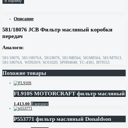
В корзину
Описание
581/18076 JCB Фильтр масляный коробки
передач
Аналоги:
581/18076, 581/18076A, 58118076, 581/M8564, 581M8564, 581/M7013,
581/18076A. WD920/9, SO11020, SPH94040, TC-4301, BT9553.
Похожие товары
FL910S MOTORCRAFT фильтр масляный
1,413.00
В корзину
P553771 фильтр масляный Donaldson