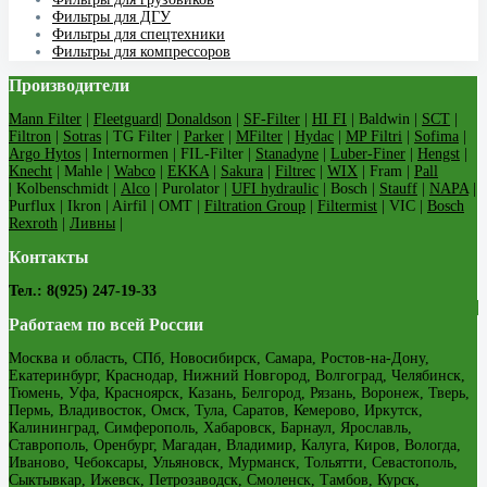
Фильтры для ДГУ
Фильтры для спецтехники
Фильтры для компрессоров
Производители
Mann Filter
|
Fleetguard
|
Donaldson
|
SF-Filter
|
HI FI
| Baldwin |
SCT
|
Filtron
|
Sotras
| TG Filter |
Parker
|
MFilter
|
Hydac
|
MP Filtri
|
Sofima
|
Argo Hytos
| Internormen | FIL-Filter |
Stanadyne
|
Luber-Finer
|
Hengst
|
Knecht
| Mahle |
Wabco
|
EKKA
|
Sakura
|
Filtrec
|
WIX
| Fram |
Pall
| Kolbenschmidt |
Alco
| Purolator |
UFI hydraulic
| Bosch |
Stauff
|
NAPA
|
Purflux | Ikron | Airfil | OMT |
Filtration Group
|
Filtermist
| VIC |
Bosch
Rexroth
|
Ливны
|
Контакты
Тел.: 8(925) 247-19-33
Работаем по всей России
Москва и область, СПб, Новосибирск, Самара, Ростов-на-Дону,
Екатеринбург, Краснодар, Нижний Новгород, Волгоград, Челябинск,
Тюмень, Уфа, Красноярск, Казань, Белгород, Рязань, Воронеж, Тверь,
Пермь, Владивосток, Омск, Тула, Саратов, Кемерово, Иркутск,
Калининград, Симферополь, Хабаровск, Барнаул, Ярославль,
Ставрополь, Оренбург, Магадан, Владимир, Калуга, Киров, Вологда,
Иваново, Чебоксары, Ульяновск, Мурманск, Тольятти, Севастополь,
Сыктывкар, Ижевск, Петрозаводск, Смоленск, Тамбов, Курск,