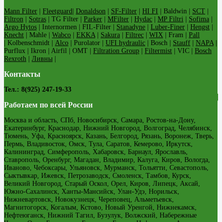
Mann Filter
|
Fleetguard
|
Donaldson
|
SF-Filter
|
HI FI
| Baldwin |
SCT
|
Filtron
|
Sotras
| TG Filter |
Parker
|
MFilter
|
Hydac
|
MP Filtri
|
Sofima
|
Argo Hytos
| Internormen | FIL-Filter |
Stanadyne
|
Luber-Finer
|
Hengst
|
Knecht
| Mahle |
Wabco
|
EKKA
|
Sakura
|
Filtrec
|
WIX
| Fram |
Pall
| Kolbenschmidt |
Alco
| Purolator |
UFI hydraulic
| Bosch |
Stauff
|
NAPA
|
Purflux | Ikron | Airfil | OMT |
Filtration Group
|
Filtermist
| VIC |
Bosch
Rexroth
|
Ливны
|
Контакты
Тел.: 8(925) 247-19-33
Работаем по всей России
Москва и область, СПб, Новосибирск, Самара, Ростов-на-Дону,
Екатеринбург, Краснодар, Нижний Новгород, Волгоград, Челябинск,
Тюмень, Уфа, Красноярск, Казань, Белгород, Рязань, Воронеж, Тверь,
Пермь, Владивосток, Омск, Тула, Саратов, Кемерово, Иркутск,
Калининград, Симферополь, Хабаровск, Барнаул, Ярославль,
Ставрополь, Оренбург, Магадан, Владимир, Калуга, Киров, Вологда,
Иваново, Чебоксары, Ульяновск, Мурманск, Тольятти, Севастополь,
Сыктывкар, Ижевск, Петрозаводск, Смоленск, Тамбов, Курск,
Великий Новгород, Старый Оскол, Орел, Киров, Липецк, Аксай,
Южно-Сахалинск, Ханты-Мансийск, Улан-Удэ, Норильск,
Нижневартовск, Новокузнецк, Череповец, Альметьевск,
Магнитогорск, Когалым, Кстово, Новый Уренгой, Нижнекамск,
Нефтеюганск, Нижний Тагил, Бузулук, Волжский, Набережные