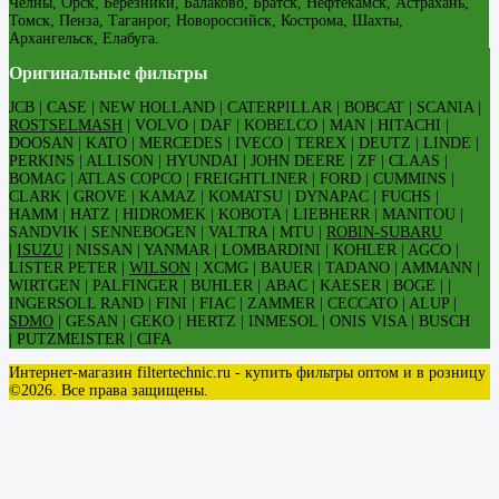
Челны, Орск, Березники, Балаково, Братск, Нефтекамск, Астрахань,
Томск, Пенза, Таганрог, Новороссийск, Кострома, Шахты,
Архангельск, Елабуга.
Оригинальные фильтры
JCB | CASE | NEW HOLLAND | CATERPILLAR | BOBCAT | SCANIA |
ROSTSELMASH
| VOLVO | DAF | KOBELCO | MAN | HITACHI |
DOOSAN | KATO | MERCEDES | IVECO | TEREX | DEUTZ | LINDE |
PERKINS | ALLISON | HYUNDAI | JOHN DEERE | ZF | CLAAS |
BOMAG | ATLAS COPCO | FREIGHTLINER | FORD | CUMMINS |
CLARK | GROVE | KAMAZ | KOMATSU | DYNAPAC | FUCHS |
HAMM | HATZ | HIDROMEK | KOBOTA | LIEBHERR | MANITOU |
SANDVIK | SENNEBOGEN | VALTRA | MTU |
ROBIN-SUBARU
|
ISUZU
| NISSAN | YANMAR | LOMBARDINI | KOHLER | AGCO |
LISTER PETER |
WILSON
| XCMG | BAUER | TADANO | AMMANN |
WIRTGEN | PALFINGER | BUHLER | ABAC | KAESER | BOGE | |
INGERSOLL RAND | FINI | FIAC | ZAMMER | CECCATO | ALUP |
SDMO
| GESAN | GEKO | HERTZ | INMESOL | ONIS VISA | BUSCH
| PUTZMEISTER | CIFA
Интернет-магазин filtertechnic.ru - купить фильтры оптом и в розницу
©2026. Все права защищены.