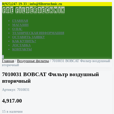
8(925)247-19-33 | info@filtertechnic.ru
ГЛАВНАЯ
МАГАЗИН
О НАС
ТЕХНИЧЕСКАЯ ИНФОРМАЦИЯ
ОСТАВИТЬ ЗАЯВКУ
КАК КУПИТЬ?
ДОСТАВКА
КОНТАКТЫ
0
Главная
/
Воздушные фильтры
/ 7010031 BOBCAT Фильтр воздушный
вторичный
7010031 BOBCAT Фильтр воздушный
вторичный
Артикул:
7010031
4,917.00
15 в наличии