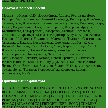
Тел.: 8(925) 247-19-33
Работаем по всей России
Москва и область, СПб, Новосибирск, Самара, Ростов-на-Дону,
Екатеринбург, Краснодар, Нижний Новгород, Волгоград, Челябинск,
Тюмень, Уфа, Красноярск, Казань, Белгород, Рязань, Воронеж, Тверь,
Пермь, Владивосток, Омск, Тула, Саратов, Кемерово, Иркутск,
Калининград, Симферополь, Хабаровск, Барнаул, Ярославль,
Ставрополь, Оренбург, Магадан, Владимир, Калуга, Киров, Вологда,
Иваново, Чебоксары, Ульяновск, Мурманск, Тольятти, Севастополь,
Сыктывкар, Ижевск, Петрозаводск, Смоленск, Тамбов, Курск,
Великий Новгород, Старый Оскол, Орел, Киров, Липецк, Аксай,
Южно-Сахалинск, Ханты-Мансийск, Улан-Удэ, Норильск,
Нижневартовск, Новокузнецк, Череповец, Альметьевск,
Магнитогорск, Когалым, Кстово, Новый Уренгой, Нижнекамск,
Нефтеюганск, Нижний Тагил, Бузулук, Волжский, Набережные
Челны, Орск, Березники, Балаково, Братск, Нефтекамск, Астрахань,
Томск, Пенза, Таганрог, Новороссийск, Кострома, Шахты,
Архангельск, Елабуга.
Оригинальные фильтры
JCB | CASE | NEW HOLLAND | CATERPILLAR | BOBCAT | SCANIA |
ROSTSELMASH
| VOLVO | DAF | KOBELCO | MAN | HITACHI |
DOOSAN | KATO | MERCEDES | IVECO | TEREX | DEUTZ | LINDE |
PERKINS | ALLISON | HYUNDAI | JOHN DEERE | ZF | CLAAS |
BOMAG | ATLAS COPCO | FREIGHTLINER | FORD | CUMMINS |
CLARK | GROVE | KAMAZ | KOMATSU | DYNAPAC | FUCHS |