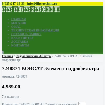
8(925)247-19-33 | info@filtertechnic.ru
ГЛАВНАЯ
МАГАЗИН
О НАС
ТЕХНИЧЕСКАЯ ИНФОРМАЦИЯ
ОСТАВИТЬ ЗАЯВКУ
КАК КУПИТЬ?
ДОСТАВКА
КОНТАКТЫ
0
Главная
/
Гидравлические фильтры
/ 7248874 BOBCAT Элемент
гидрофильтра
7248874 BOBCAT Элемент гидрофильтра
Артикул:
7248874
4,989.00
7 в наличии
Количество 7248874 BOBCAT Элемент гидрофильтра