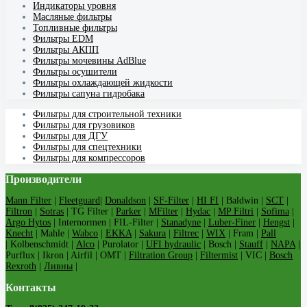
Индикаторы уровня
Масляные фильтры
Топливные фильтры
Фильтры EDM
Фильтры АКПП
Фильтры мочевины AdBlue
Фильтры осушители
Фильтры охлаждающей жидкости
Фильтры сапуна гидробака
Фильтры для строительной техники
Фильтры для грузовиков
Фильтры для ДГУ
Фильтры для спецтехники
Фильтры для компрессоров
Производители
Mann Filter
|
Fleetguard
|
Donaldson
|
SF-Filter
|
HI FI
| Baldwin |
SCT
|
Filtron
|
Sotras
| TG Filter |
Parker
|
MFilter
|
Hydac
|
MP Filtri
|
Sofima
|
Argo Hytos
| Internormen | FIL-Filter |
Stanadyne
|
Luber-Finer
|
Hengst
|
Knecht
| Mahle |
Wabco
|
EKKA
|
Sakura
|
Filtrec
|
WIX
| Fram |
Pall
| Kolbenschmidt |
Alco
| Purolator |
UFI hydraulic
| Bosch |
Stauff
|
NAPA
|
Purflux | Ikron | Airfil | OMT |
Filtration Group
|
Filtermist
| VIC |
Bosch
Rexroth
|
Ливны
|
Контакты