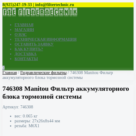
8(925)247-19-33 | info@filtertechnic.ru
ГЛАВНАЯ
МАГАЗИН
О НАС
ТЕХНИЧЕСКАЯ ИНФОРМАЦИЯ
ОСТАВИТЬ ЗАЯВКУ
КАК КУПИТЬ?
ДОСТАВКА
КОНТАКТЫ
0
Главная
/
Гидравлические фильтры
/ 746308 Manitou Фильтр
аккумуляторного блока тормозной системы
746308 Manitou Фильтр аккумуляторного
блока тормозной системы
Артикул:
746308
вес: 0.065 кг
размеры: 27x26x8x44 мм
резьба: M6X1