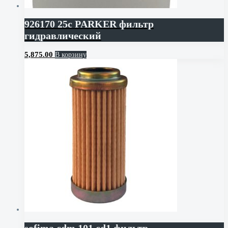
926170 25c PARKER фильтр
гидравлический
5,875.00
В корзину
sofima cdm 101 cd1 фильтр