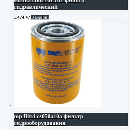
гидравлический
1,474.47
В корзину
mp filtri cs050a10a фильтр
гидрооборудования