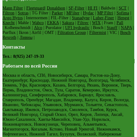
Mann Filter
|
Fleetguard
|
Donaldson
|
SF-Filter
|
HI FI
| Baldwin |
SCT
|
Filtron
|
Sotras
| TG Filter |
Parker
|
MFilter
|
Hydac
|
MP Filtri
|
Sofima
|
Argo Hytos
| Internormen | FIL-Filter |
Stanadyne
|
Luber-Finer
|
Hengst
|
Knecht
| Mahle |
Wabco
|
EKKA
|
Sakura
|
Filtrec
|
WIX
| Fram |
Pall
| Kolbenschmidt |
Alco
| Purolator |
UFI hydraulic
| Bosch |
Stauff
|
NAPA
|
Purflux | Ikron | Airfil | OMT |
Filtration Group
|
Filtermist
| VIC |
Bosch
Rexroth
|
Ливны
|
Контакты
Тел.: 8(925) 247-19-33
Работаем по всей России
Москва и область, СПб, Новосибирск, Самара, Ростов-на-Дону,
Екатеринбург, Краснодар, Нижний Новгород, Волгоград, Челябинск,
Тюмень, Уфа, Красноярск, Казань, Белгород, Рязань, Воронеж, Тверь,
Пермь, Владивосток, Омск, Тула, Саратов, Кемерово, Иркутск,
Калининград, Симферополь, Хабаровск, Барнаул, Ярославль,
Ставрополь, Оренбург, Магадан, Владимир, Калуга, Киров, Вологда,
Иваново, Чебоксары, Ульяновск, Мурманск, Тольятти, Севастополь,
Сыктывкар, Ижевск, Петрозаводск, Смоленск, Тамбов, Курск,
Великий Новгород, Старый Оскол, Орел, Киров, Липецк, Аксай,
Южно-Сахалинск, Ханты-Мансийск, Улан-Удэ, Норильск,
Нижневартовск, Новокузнецк, Череповец, Альметьевск,
Магнитогорск, Когалым, Кстово, Новый Уренгой, Нижнекамск,
Нефтеюганск, Нижний Тагил, Бузулук, Волжский, Набережные