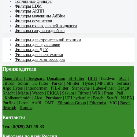
Топливные фильтры
Фильтры EDM
Фильтры АКПП
Фильтры мочевины AdBlue
Фильтры осушители
Фильтры охлаждающей жидкости
Фильтры сапуна гидробака
Фильтры для строительной техники
Фильтры для грузовиков
Фильтры для ДГУ
Фильтры для спецтехники
Фильтры для компрессоров
Производители
Mann Filter
|
Fleetguard
|
Donaldson
|
SF-Filter
|
HI FI
| Baldwin |
SCT
|
Filtron
|
Sotras
| TG Filter |
Parker
|
MFilter
|
Hydac
|
MP Filtri
|
Sofima
|
Argo Hytos
| Internormen | FIL-Filter |
Stanadyne
|
Luber-Finer
|
Hengst
|
Knecht
| Mahle |
Wabco
|
EKKA
|
Sakura
|
Filtrec
|
WIX
| Fram |
Pall
| Kolbenschmidt |
Alco
| Purolator |
UFI hydraulic
| Bosch |
Stauff
|
NAPA
|
Purflux | Ikron | Airfil | OMT |
Filtration Group
|
Filtermist
| VIC |
Bosch
Rexroth
|
Ливны
|
Контакты
Тел.: 8(925) 247-19-33
Работаем по всей России