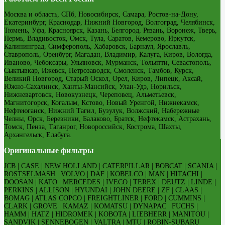
Москва и область, СПб, Новосибирск, Самара, Ростов-на-Дону,
Екатеринбург, Краснодар, Нижний Новгород, Волгоград, Челябинск,
Тюмень, Уфа, Красноярск, Казань, Белгород, Рязань, Воронеж, Тверь,
Пермь, Владивосток, Омск, Тула, Саратов, Кемерово, Иркутск,
Калининград, Симферополь, Хабаровск, Барнаул, Ярославль,
Ставрополь, Оренбург, Магадан, Владимир, Калуга, Киров, Вологда,
Иваново, Чебоксары, Ульяновск, Мурманск, Тольятти, Севастополь,
Сыктывкар, Ижевск, Петрозаводск, Смоленск, Тамбов, Курск,
Великий Новгород, Старый Оскол, Орел, Киров, Липецк, Аксай,
Южно-Сахалинск, Ханты-Мансийск, Улан-Удэ, Норильск,
Нижневартовск, Новокузнецк, Череповец, Альметьевск,
Магнитогорск, Когалым, Кстово, Новый Уренгой, Нижнекамск,
Нефтеюганск, Нижний Тагил, Бузулук, Волжский, Набережные
Челны, Орск, Березники, Балаково, Братск, Нефтекамск, Астрахань,
Томск, Пенза, Таганрог, Новороссийск, Кострома, Шахты,
Архангельск, Елабуга.
Оригинальные фильтры
JCB | CASE | NEW HOLLAND | CATERPILLAR | BOBCAT | SCANIA |
ROSTSELMASH
| VOLVO | DAF | KOBELCO | MAN | HITACHI |
DOOSAN | KATO | MERCEDES | IVECO | TEREX | DEUTZ | LINDE |
PERKINS | ALLISON | HYUNDAI | JOHN DEERE | ZF | CLAAS |
BOMAG | ATLAS COPCO | FREIGHTLINER | FORD | CUMMINS |
CLARK | GROVE | KAMAZ | KOMATSU | DYNAPAC | FUCHS |
HAMM | HATZ | HIDROMEK | KOBOTA | LIEBHERR | MANITOU |
SANDVIK | SENNEBOGEN | VALTRA | MTU |
ROBIN-SUBARU