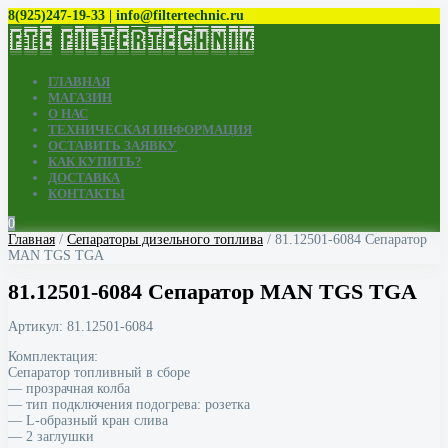
8(925)247-19-33 | info@filtertechnic.ru
ГЛАВНАЯ
МАГАЗИН
О НАС
ТЕХНИЧЕСКАЯ ИНФОРМАЦИЯ
ОСТАВИТЬ ЗАЯВКУ
КАК КУПИТЬ?
ДОСТАВКА
КОНТАКТЫ
0
Главная
/
Cепараторы дизельного топлива
/ 81.12501-6084 Сепаратор
MAN TGS TGA
81.12501-6084 Сепаратор MAN TGS TGA
Артикул:
81.12501-6084
Комплектация:
Сепаратор топливный в сборе
— прозрачная колба
— тип подключения подогрева: розетка
— L-образный кран слива
— 2 заглушки