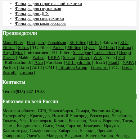
Фильтры для строительной техники
Фильтры для грузовиков
Фильтры для ДГУ
Фильтры для спецтехники
Фильтры для компрессоров
Производители
Mann Filter
|
Fleetguard
|
Donaldson
|
SF-Filter
|
HI FI
| Baldwin |
SCT
|
Filtron
|
Sotras
| TG Filter |
Parker
|
MFilter
|
Hydac
|
MP Filtri
|
Sofima
|
Argo Hytos
| Internormen | FIL-Filter |
Stanadyne
|
Luber-Finer
|
Hengst
|
Knecht
| Mahle |
Wabco
|
EKKA
|
Sakura
|
Filtrec
|
WIX
| Fram |
Pall
| Kolbenschmidt |
Alco
| Purolator |
UFI hydraulic
| Bosch |
Stauff
|
NAPA
|
Purflux | Ikron | Airfil | OMT |
Filtration Group
|
Filtermist
| VIC |
Bosch
Rexroth
|
Ливны
|
Контакты
Тел.: 8(925) 247-19-33
Работаем по всей России
Москва и область, СПб, Новосибирск, Самара, Ростов-на-Дону,
Екатеринбург, Краснодар, Нижний Новгород, Волгоград, Челябинск,
Тюмень, Уфа, Красноярск, Казань, Белгород, Рязань, Воронеж, Тверь,
Пермь, Владивосток, Омск, Тула, Саратов, Кемерово, Иркутск,
Калининград, Симферополь, Хабаровск, Барнаул, Ярославль,
Ставрополь, Оренбург, Магадан, Владимир, Калуга, Киров, Вологда,