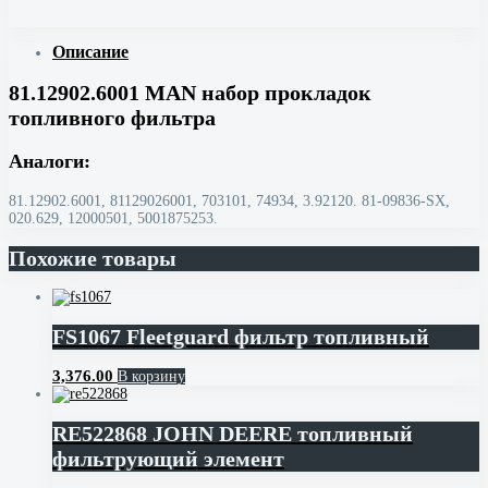
Описание
81.12902.6001 MAN набор прокладок
топливного фильтра
Аналоги:
81.12902.6001, 81129026001, 703101, 74934, 3.92120. 81-09836-SX,
020.629, 12000501, 5001875253.
Похожие товары
FS1067 Fleetguard фильтр топливный
3,376.00
В корзину
RE522868 JOHN DEERE топливный
фильтрующий элемент