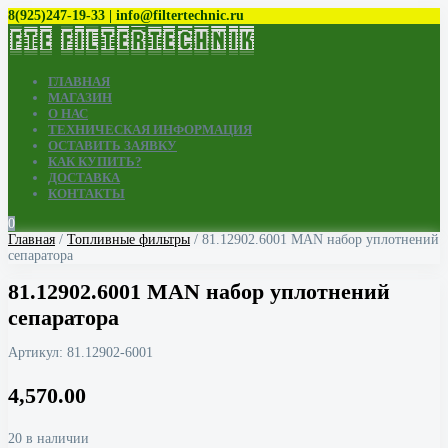
8(925)247-19-33 | info@filtertechnic.ru
ГЛАВНАЯ
МАГАЗИН
О НАС
ТЕХНИЧЕСКАЯ ИНФОРМАЦИЯ
ОСТАВИТЬ ЗАЯВКУ
КАК КУПИТЬ?
ДОСТАВКА
КОНТАКТЫ
0
Главная
/
Топливные фильтры
/ 81.12902.6001 MAN набор уплотнений
сепаратора
81.12902.6001 MAN набор уплотнений
сепаратора
Артикул:
81.12902-6001
4,570.00
20 в наличии