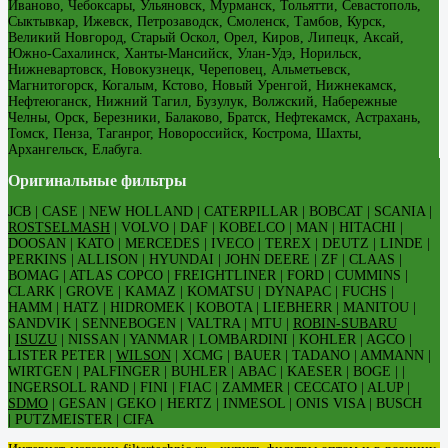
Иваново, Чебоксары, Ульяновск, Мурманск, Тольятти, Севастополь,
Сыктывкар, Ижевск, Петрозаводск, Смоленск, Тамбов, Курск,
Великий Новгород, Старый Оскол, Орел, Киров, Липецк, Аксай,
Южно-Сахалинск, Ханты-Мансийск, Улан-Удэ, Норильск,
Нижневартовск, Новокузнецк, Череповец, Альметьевск,
Магнитогорск, Когалым, Кстово, Новый Уренгой, Нижнекамск,
Нефтеюганск, Нижний Тагил, Бузулук, Волжский, Набережные
Челны, Орск, Березники, Балаково, Братск, Нефтекамск, Астрахань,
Томск, Пенза, Таганрог, Новороссийск, Кострома, Шахты,
Архангельск, Елабуга.
Оригинальные фильтры
JCB | CASE | NEW HOLLAND | CATERPILLAR | BOBCAT | SCANIA |
ROSTSELMASH
| VOLVO | DAF | KOBELCO | MAN | HITACHI |
DOOSAN | KATO | MERCEDES | IVECO | TEREX | DEUTZ | LINDE |
PERKINS | ALLISON | HYUNDAI | JOHN DEERE | ZF | CLAAS |
BOMAG | ATLAS COPCO | FREIGHTLINER | FORD | CUMMINS |
CLARK | GROVE | KAMAZ | KOMATSU | DYNAPAC | FUCHS |
HAMM | HATZ | HIDROMEK | KOBOTA | LIEBHERR | MANITOU |
SANDVIK | SENNEBOGEN | VALTRA | MTU |
ROBIN-SUBARU
|
ISUZU
| NISSAN | YANMAR | LOMBARDINI | KOHLER | AGCO |
LISTER PETER |
WILSON
| XCMG | BAUER | TADANO | AMMANN |
WIRTGEN | PALFINGER | BUHLER | ABAC | KAESER | BOGE | |
INGERSOLL RAND | FINI | FIAC | ZAMMER | CECCATO | ALUP |
SDMO
| GESAN | GEKO | HERTZ | INMESOL | ONIS VISA | BUSCH
| PUTZMEISTER | CIFA