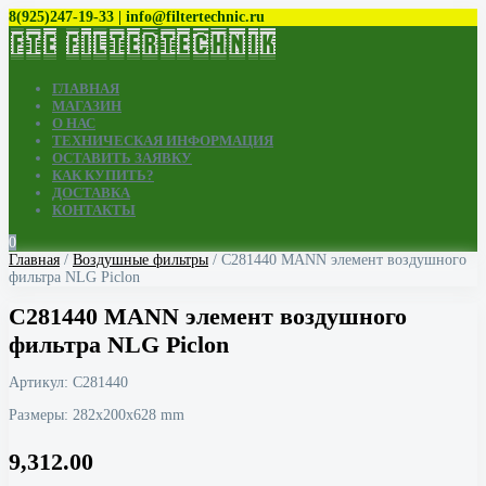
8(925)247-19-33 | info@filtertechnic.ru
ГЛАВНАЯ
МАГАЗИН
О НАС
ТЕХНИЧЕСКАЯ ИНФОРМАЦИЯ
ОСТАВИТЬ ЗАЯВКУ
КАК КУПИТЬ?
ДОСТАВКА
КОНТАКТЫ
0
Главная
/
Воздушные фильтры
/ C281440 MANN элемент воздушного
фильтра NLG Piclon
C281440 MANN элемент воздушного
фильтра NLG Piclon
Артикул:
C281440
Размеры: 282x200x628 mm
9,312.00