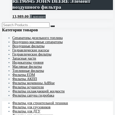
RE196945 JOHN DEERE Элемент
воздушного фильтра
13,989.00
В корзину
Категории товаров
Cепараторы дизельного топлива
Воздушно-масляные сепараторы
Воздушные фильтры
Гидравлические насосы
Гидравлические фильтры
Запасные части
Индикаторы уровня
Масляные фильтры
Топливные фильтры
Фильтры EDM
Фильтры АКПП
Фильтры мочевины AdBlue
Фильтры осушители
Фильтры охлаждающей жидкости
Фильтры сапуна гидробака
Фильтры для строительной техники
Фильтры для грузовиков
Фильтры для ДГУ