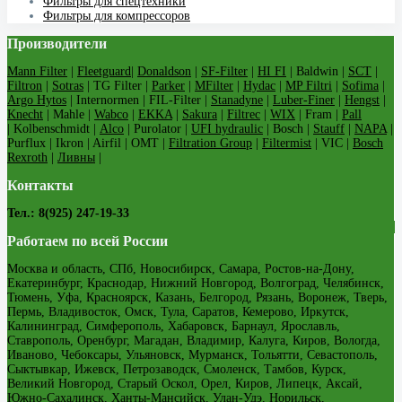
Фильтры для спецтехники
Фильтры для компрессоров
Производители
Mann Filter
|
Fleetguard
|
Donaldson
|
SF-Filter
|
HI FI
| Baldwin |
SCT
|
Filtron
|
Sotras
| TG Filter |
Parker
|
MFilter
|
Hydac
|
MP Filtri
|
Sofima
|
Argo Hytos
| Internormen | FIL-Filter |
Stanadyne
|
Luber-Finer
|
Hengst
|
Knecht
| Mahle |
Wabco
|
EKKA
|
Sakura
|
Filtrec
|
WIX
| Fram |
Pall
| Kolbenschmidt |
Alco
| Purolator |
UFI hydraulic
| Bosch |
Stauff
|
NAPA
|
Purflux | Ikron | Airfil | OMT |
Filtration Group
|
Filtermist
| VIC |
Bosch
Rexroth
|
Ливны
|
Контакты
Тел.: 8(925) 247-19-33
Работаем по всей России
Москва и область, СПб, Новосибирск, Самара, Ростов-на-Дону,
Екатеринбург, Краснодар, Нижний Новгород, Волгоград, Челябинск,
Тюмень, Уфа, Красноярск, Казань, Белгород, Рязань, Воронеж, Тверь,
Пермь, Владивосток, Омск, Тула, Саратов, Кемерово, Иркутск,
Калининград, Симферополь, Хабаровск, Барнаул, Ярославль,
Ставрополь, Оренбург, Магадан, Владимир, Калуга, Киров, Вологда,
Иваново, Чебоксары, Ульяновск, Мурманск, Тольятти, Севастополь,
Сыктывкар, Ижевск, Петрозаводск, Смоленск, Тамбов, Курск,
Великий Новгород, Старый Оскол, Орел, Киров, Липецк, Аксай,
Южно-Сахалинск, Ханты-Мансийск, Улан-Удэ, Норильск,