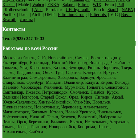
Knecht
| Mahle |
Wabco
|
EKKA
|
Sakura
|
Filtrec
|
WIX
| Fram |
Pall
| Kolbenschmidt |
Alco
| Purolator |
UFI hydraulic
| Bosch |
Stauff
|
NAPA
|
Purflux | Ikron | Airfil | OMT |
Filtration Group
|
Filtermist
| VIC |
Bosch
Rexroth
|
Ливны
|
Контакты
Тел.: 8(925) 247-19-33
Работаем по всей России
Москва и область, СПб, Новосибирск, Самара, Ростов-на-Дону,
Екатеринбург, Краснодар, Нижний Новгород, Волгоград, Челябинск,
Тюмень, Уфа, Красноярск, Казань, Белгород, Рязань, Воронеж, Тверь,
Пермь, Владивосток, Омск, Тула, Саратов, Кемерово, Иркутск,
Калининград, Симферополь, Хабаровск, Барнаул, Ярославль,
Ставрополь, Оренбург, Магадан, Владимир, Калуга, Киров, Вологда,
Иваново, Чебоксары, Ульяновск, Мурманск, Тольятти, Севастополь,
Сыктывкар, Ижевск, Петрозаводск, Смоленск, Тамбов, Курск,
Великий Новгород, Старый Оскол, Орел, Киров, Липецк, Аксай,
Южно-Сахалинск, Ханты-Мансийск, Улан-Удэ, Норильск,
Нижневартовск, Новокузнецк, Череповец, Альметьевск,
Магнитогорск, Когалым, Кстово, Новый Уренгой, Нижнекамск,
Нефтеюганск, Нижний Тагил, Бузулук, Волжский, Набережные
Челны, Орск, Березники, Балаково, Братск, Нефтекамск, Астрахань,
Томск, Пенза, Таганрог, Новороссийск, Кострома, Шахты,
Архангельск, Елабуга.