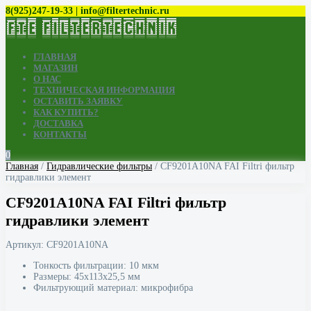
8(925)247-19-33 | info@filtertechnic.ru
ГЛАВНАЯ
МАГАЗИН
О НАС
ТЕХНИЧЕСКАЯ ИНФОРМАЦИЯ
ОСТАВИТЬ ЗАЯВКУ
КАК КУПИТЬ?
ДОСТАВКА
КОНТАКТЫ
0
Главная
/
Гидравлические фильтры
/ CF9201A10NA FAI Filtri фильтр
гидравлики элемент
CF9201A10NA FAI Filtri фильтр
гидравлики элемент
Артикул:
CF9201A10NA
Тонкость фильтрации: 10 мкм
Размеры: 45x113x25,5 мм
Фильтрующий материал: микрофибра