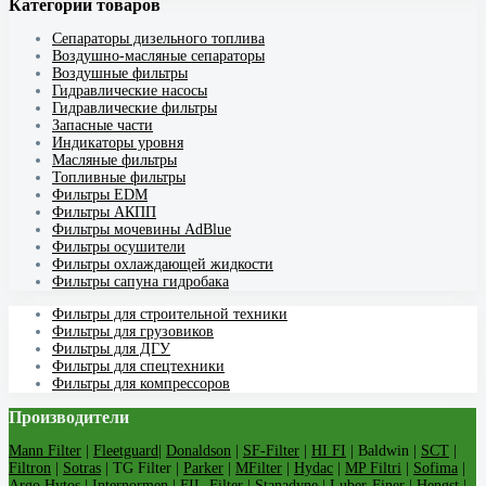
Категории товаров
Cепараторы дизельного топлива
Воздушно-масляные сепараторы
Воздушные фильтры
Гидравлические насосы
Гидравлические фильтры
Запасные части
Индикаторы уровня
Масляные фильтры
Топливные фильтры
Фильтры EDM
Фильтры АКПП
Фильтры мочевины AdBlue
Фильтры осушители
Фильтры охлаждающей жидкости
Фильтры сапуна гидробака
Фильтры для строительной техники
Фильтры для грузовиков
Фильтры для ДГУ
Фильтры для спецтехники
Фильтры для компрессоров
Производители
Mann Filter
|
Fleetguard
|
Donaldson
|
SF-Filter
|
HI FI
| Baldwin |
SCT
|
Filtron
|
Sotras
| TG Filter |
Parker
|
MFilter
|
Hydac
|
MP Filtri
|
Sofima
|
Argo Hytos
| Internormen | FIL-Filter |
Stanadyne
|
Luber-Finer
|
Hengst
|