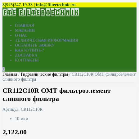
8(925)247-19-33 | info@filtertechnic.ru
ГЛАВНАЯ
МАГАЗИН
О НАС
ТЕХНИЧЕСКАЯ ИНФОРМАЦИЯ
ОСТАВИТЬ ЗАЯВКУ
КАК КУПИТЬ?
ДОСТАВКА
КОНТАКТЫ
0
Главная
/
Гидравлические фильтры
/ CR112C10R OMT фильтроэлемент
сливного фильтра
CR112C10R OMT фильтроэлемент
сливного фильтра
Артикул:
CR112C10R
10 мкм
2,122.00