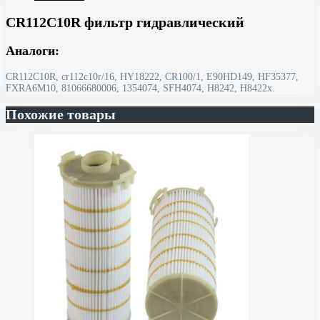
CR112C10R фильтр гидравлический
Аналоги:
CR112C10R, cr112c10r/16, HY18222, CR100/1, E90HD149, HF35377,
FXRA6M10, 81066680006, 1354074, SFH4074, H8242, H8422x.
Похожие товары