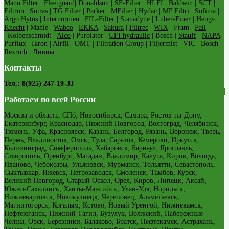
Mann Filter
|
Fleetguard
|
Donaldson
|
SF-Filter
|
HI FI
| Baldwin |
SCT
|
Filtron
|
Sotras
| TG Filter |
Parker
|
MFilter
|
Hydac
|
MP Filtri
|
Sofima
|
Argo Hytos
| Internormen | FIL-Filter |
Stanadyne
|
Luber-Finer
|
Hengst
|
Knecht
| Mahle |
Wabco
|
EKKA
|
Sakura
|
Filtrec
|
WIX
| Fram |
Pall
| Kolbenschmidt |
Alco
| Purolator |
UFI hydraulic
| Bosch |
Stauff
|
NAPA
|
Purflux | Ikron | Airfil | OMT |
Filtration Group
|
Filtermist
| VIC |
Bosch
Rexroth
|
Ливны
|
Контакты
Тел.: 8(925) 247-19-33
Работаем по всей России
Москва и область, СПб, Новосибирск, Самара, Ростов-на-Дону,
Екатеринбург, Краснодар, Нижний Новгород, Волгоград, Челябинск,
Тюмень, Уфа, Красноярск, Казань, Белгород, Рязань, Воронеж, Тверь,
Пермь, Владивосток, Омск, Тула, Саратов, Кемерово, Иркутск,
Калининград, Симферополь, Хабаровск, Барнаул, Ярославль,
Ставрополь, Оренбург, Магадан, Владимир, Калуга, Киров, Вологда,
Иваново, Чебоксары, Ульяновск, Мурманск, Тольятти, Севастополь,
Сыктывкар, Ижевск, Петрозаводск, Смоленск, Тамбов, Курск,
Великий Новгород, Старый Оскол, Орел, Киров, Липецк, Аксай,
Южно-Сахалинск, Ханты-Мансийск, Улан-Удэ, Норильск,
Нижневартовск, Новокузнецк, Череповец, Альметьевск,
Магнитогорск, Когалым, Кстово, Новый Уренгой, Нижнекамск,
Нефтеюганск, Нижний Тагил, Бузулук, Волжский, Набережные
Челны, Орск, Березники, Балаково, Братск, Нефтекамск, Астрахань,