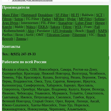
Производители
Mann Filter
|
Fleetguard
|
Donaldson
|
SF-Filter
|
HI FI
| Baldwin |
SCT
|
Filtron
|
Sotras
| TG Filter |
Parker
|
MFilter
|
Hydac
|
MP Filtri
|
Sofima
|
Argo Hytos
| Internormen | FIL-Filter |
Stanadyne
|
Luber-Finer
|
Hengst
|
Knecht
| Mahle |
Wabco
|
EKKA
|
Sakura
|
Filtrec
|
WIX
| Fram |
Pall
| Kolbenschmidt |
Alco
| Purolator |
UFI hydraulic
| Bosch |
Stauff
|
NAPA
|
Purflux | Ikron | Airfil | OMT |
Filtration Group
|
Filtermist
| VIC |
Bosch
Rexroth
|
Ливны
|
Контакты
Тел.: 8(925) 247-19-33
Работаем по всей России
Москва и область, СПб, Новосибирск, Самара, Ростов-на-Дону,
Екатеринбург, Краснодар, Нижний Новгород, Волгоград, Челябинск,
Тюмень, Уфа, Красноярск, Казань, Белгород, Рязань, Воронеж, Тверь,
Пермь, Владивосток, Омск, Тула, Саратов, Кемерово, Иркутск,
Калининград, Симферополь, Хабаровск, Барнаул, Ярославль,
Ставрополь, Оренбург, Магадан, Владимир, Калуга, Киров, Вологда,
Иваново, Чебоксары, Ульяновск, Мурманск, Тольятти, Севастополь,
Сыктывкар, Ижевск, Петрозаводск, Смоленск, Тамбов, Курск,
Великий Новгород, Старый Оскол, Орел, Киров, Липецк, Аксай,
Южно-Сахалинск, Ханты-Мансийск, Улан-Удэ, Норильск,
Нижневартовск, Новокузнецк, Череповец, Альметьевск,