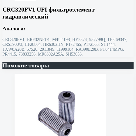
CRC320FV1 UFI фильтроэлемент
гидравлический
Аналоги:
CRC320FV1, ERF32NFD1, МФ.Г.198, HY2874, 937799Q, 110269347,
CRS3900/3, HF28804, HR6302HN, P172465, P172565, ST1444,
TXW8A20B, 57520, 2911849, 11999184, RA390E20B, PT8414MPG,
PR4415, 73833256, MR6302A25A, SH53053.
Похожие товары