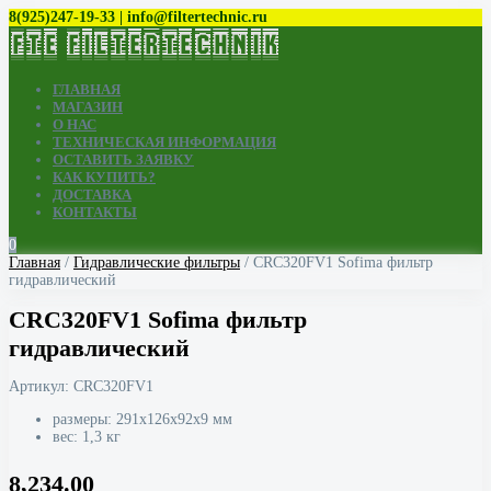
8(925)247-19-33 | info@filtertechnic.ru
ГЛАВНАЯ
МАГАЗИН
О НАС
ТЕХНИЧЕСКАЯ ИНФОРМАЦИЯ
ОСТАВИТЬ ЗАЯВКУ
КАК КУПИТЬ?
ДОСТАВКА
КОНТАКТЫ
0
Главная
/
Гидравлические фильтры
/ CRC320FV1 Sofima фильтр
гидравлический
CRC320FV1 Sofima фильтр
гидравлический
Артикул:
CRC320FV1
размеры: 291x126x92x9 мм
вес: 1,3 кг
8,234.00