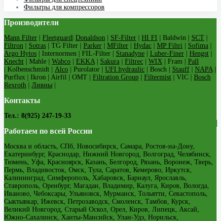
Фильтры для компрессоров
Производители
Mann Filter
|
Fleetguard
|
Donaldson
|
SF-Filter
|
HI FI
| Baldwin |
SCT
|
Filtron
|
Sotras
| TG Filter |
Parker
|
MFilter
|
Hydac
|
MP Filtri
|
Sofima
|
Argo Hytos
| Internormen | FIL-Filter |
Stanadyne
|
Luber-Finer
|
Hengst
|
Knecht
| Mahle |
Wabco
|
EKKA
|
Sakura
|
Filtrec
|
WIX
| Fram |
Pall
| Kolbenschmidt |
Alco
| Purolator |
UFI hydraulic
| Bosch |
Stauff
|
NAPA
|
Purflux | Ikron | Airfil | OMT |
Filtration Group
|
Filtermist
| VIC |
Bosch
Rexroth
|
Ливны
|
Контакты
Тел.: 8(925) 247-19-33
Работаем по всей России
Москва и область, СПб, Новосибирск, Самара, Ростов-на-Дону,
Екатеринбург, Краснодар, Нижний Новгород, Волгоград, Челябинск,
Тюмень, Уфа, Красноярск, Казань, Белгород, Рязань, Воронеж, Тверь,
Пермь, Владивосток, Омск, Тула, Саратов, Кемерово, Иркутск,
Калининград, Симферополь, Хабаровск, Барнаул, Ярославль,
Ставрополь, Оренбург, Магадан, Владимир, Калуга, Киров, Вологда,
Иваново, Чебоксары, Ульяновск, Мурманск, Тольятти, Севастополь,
Сыктывкар, Ижевск, Петрозаводск, Смоленск, Тамбов, Курск,
Великий Новгород, Старый Оскол, Орел, Киров, Липецк, Аксай,
Южно-Сахалинск, Ханты-Мансийск, Улан-Удэ, Норильск,