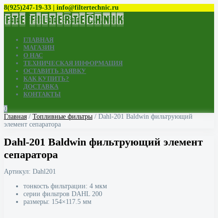
8(925)247-19-33 | info@filtertechnic.ru
ГЛАВНАЯ
МАГАЗИН
О НАС
ТЕХНИЧЕСКАЯ ИНФОРМАЦИЯ
ОСТАВИТЬ ЗАЯВКУ
КАК КУПИТЬ?
ДОСТАВКА
КОНТАКТЫ
0
Главная
/
Топливные фильтры
/ Dahl-201 Baldwin фильтрующий
элемент сепаратора
Dahl-201 Baldwin фильтрующий элемент
сепаратора
Артикул:
Dahl201
тонкость фильтрации: 4 мкм
серии фильтров DAHL 200
размеры: 154×117.5 мм