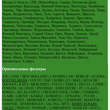
Москва и область, СПб, Новосибирск, Самара, Ростов-на-Дону,
Екатеринбург, Краснодар, Нижний Новгород, Волгоград, Челябинск,
Тюмень, Уфа, Красноярск, Казань, Белгород, Рязань, Воронеж, Тверь,
Пермь, Владивосток, Омск, Тула, Саратов, Кемерово, Иркутск,
Калининград, Симферополь, Хабаровск, Барнаул, Ярославль,
Ставрополь, Оренбург, Магадан, Владимир, Калуга, Киров, Вологда,
Иваново, Чебоксары, Ульяновск, Мурманск, Тольятти, Севастополь,
Сыктывкар, Ижевск, Петрозаводск, Смоленск, Тамбов, Курск,
Великий Новгород, Старый Оскол, Орел, Киров, Липецк, Аксай,
Южно-Сахалинск, Ханты-Мансийск, Улан-Удэ, Норильск,
Нижневартовск, Новокузнецк, Череповец, Альметьевск,
Магнитогорск, Когалым, Кстово, Новый Уренгой, Нижнекамск,
Нефтеюганск, Нижний Тагил, Бузулук, Волжский, Набережные
Челны, Орск, Березники, Балаково, Братск, Нефтекамск, Астрахань,
Томск, Пенза, Таганрог, Новороссийск, Кострома, Шахты,
Архангельск, Елабуга.
Оригинальные фильтры
JCB | CASE | NEW HOLLAND | CATERPILLAR | BOBCAT | SCANIA |
ROSTSELMASH
| VOLVO | DAF | KOBELCO | MAN | HITACHI |
DOOSAN | KATO | MERCEDES | IVECO | TEREX | DEUTZ | LINDE |
PERKINS | ALLISON | HYUNDAI | JOHN DEERE | ZF | CLAAS |
BOMAG | ATLAS COPCO | FREIGHTLINER | FORD | CUMMINS |
CLARK | GROVE | KAMAZ | KOMATSU | DYNAPAC | FUCHS |
HAMM | HATZ | HIDROMEK | KOBOTA | LIEBHERR | MANITOU |
SANDVIK | SENNEBOGEN | VALTRA | MTU |
ROBIN-SUBARU
|
ISUZU
| NISSAN | YANMAR | LOMBARDINI | KOHLER | AGCO |