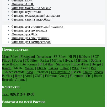
Фильтры EDM
Фильтры АКПП
Фильтры мочевины AdBlue
Фильтры осушители
Фильтры охлаждающей жидкости
Фильтры сапуна гидробака
Фильтры для строительной техники
Фильтры для грузовиков
Фильтры для ДГУ
Фильтры для спецтехники
Фильтры для компрессоров
Производители
Mann Filter
|
Fleetguard
|
Donaldson
|
SF-Filter
|
HI FI
| Baldwin |
SCT
|
Filtron
|
Sotras
| TG Filter |
Parker
|
MFilter
|
Hydac
|
MP Filtri
|
Sofima
|
Argo Hytos
| Internormen | FIL-Filter |
Stanadyne
|
Luber-Finer
|
Hengst
|
Knecht
| Mahle |
Wabco
|
EKKA
|
Sakura
|
Filtrec
|
WIX
| Fram |
Pall
| Kolbenschmidt |
Alco
| Purolator |
UFI hydraulic
| Bosch |
Stauff
|
NAPA
|
Purflux | Ikron | Airfil | OMT |
Filtration Group
|
Filtermist
| VIC |
Bosch
Rexroth
|
Ливны
|
Контакты
Тел.: 8(925) 247-19-33
Работаем по всей России