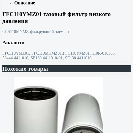
Описание
FFC110YMZ01 газовый фильтр низкого
давления
CLS110MYMZ фильрующий элемент
Аналоги:
FFC110YMZ01, FFC110MKMZ01,FFC110YMZ01, 110R-010385,
53444.4411010, SF130.4411010-01, SF130.4411010.
Похожие товары