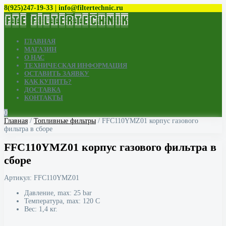
8(925)247-19-33 | info@filtertechnic.ru
ГЛАВНАЯ
МАГАЗИН
О НАС
ТЕХНИЧЕСКАЯ ИНФОРМАЦИЯ
ОСТАВИТЬ ЗАЯВКУ
КАК КУПИТЬ?
ДОСТАВКА
КОНТАКТЫ
0
Главная
/
Топливные фильтры
/ FFC110YMZ01 корпус газового
фильтра в сборе
FFC110YMZ01 корпус газового фильтра в
сборе
Артикул:
FFC110YMZ01
Давление, max: 25 bar
Температура, max: 120 С
Вес: 1,4 кг.