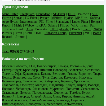
Производители
Mann Filter
|
Fleetguard
|
Donaldson
|
SF-Filter
|
HI FI
| Baldwin |
SCT
|
Filtron
|
Sotras
| TG Filter |
Parker
|
MFilter
|
Hydac
|
MP Filtri
|
Sofima
|
Argo Hytos
| Internormen | FIL-Filter |
Stanadyne
|
Luber-Finer
|
Hengst
|
Knecht
| Mahle |
Wabco
|
EKKA
|
Sakura
|
Filtrec
|
WIX
| Fram |
Pall
| Kolbenschmidt |
Alco
| Purolator |
UFI hydraulic
| Bosch |
Stauff
|
NAPA
|
Purflux | Ikron | Airfil | OMT |
Filtration Group
|
Filtermist
| VIC |
Bosch
Rexroth
|
Ливны
|
Контакты
Тел.: 8(925) 247-19-33
Работаем по всей России
Москва и область, СПб, Новосибирск, Самара, Ростов-на-Дону,
Екатеринбург, Краснодар, Нижний Новгород, Волгоград, Челябинск,
Тюмень, Уфа, Красноярск, Казань, Белгород, Рязань, Воронеж, Тверь,
Пермь, Владивосток, Омск, Тула, Саратов, Кемерово, Иркутск,
Калининград, Симферополь, Хабаровск, Барнаул, Ярославль,
Ставрополь, Оренбург, Магадан, Владимир, Калуга, Киров, Вологда,
Иваново, Чебоксары, Ульяновск, Мурманск, Тольятти, Севастополь,
Сыктывкар, Ижевск, Петрозаводск, Смоленск, Тамбов, Курск,
Великий Новгород, Старый Оскол, Орел, Киров, Липецк, Аксай,
Южно-Сахалинск, Ханты-Мансийск, Улан-Удэ, Норильск,
Нижневартовск, Новокузнецк, Череповец, Альметьевск,