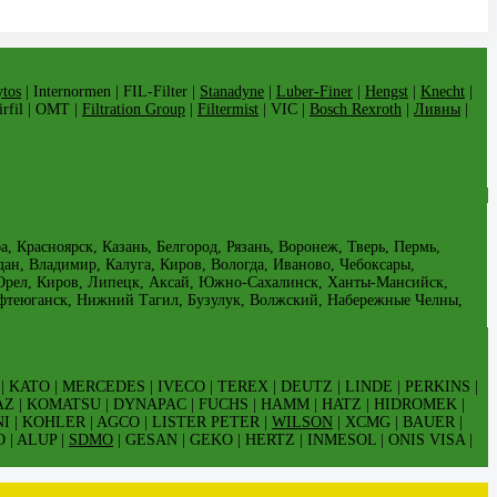
tos
| Internormen | FIL-Filter |
Stanadyne
|
Luber-Finer
|
Hengst
|
Knecht
|
Airfil | OMT |
Filtration Group
|
Filtermist
| VIC |
Bosch Rexroth
|
Ливны
|
 Красноярск, Казань, Белгород, Рязань, Воронеж, Тверь, Пермь,
дан, Владимир, Калуга, Киров, Вологда, Иваново, Чебоксары,
, Орел, Киров, Липецк, Аксай, Южно-Сахалинск, Ханты-Мансийск,
ефтеюганск, Нижний Тагил, Бузулук, Волжский, Набережные Челны,
| KATO | MERCEDES | IVECO | TEREX | DEUTZ | LINDE | PERKINS |
AZ | KOMATSU | DYNAPAC | FUCHS | HAMM | HATZ | HIDROMEK |
I | KOHLER | AGCO | LISTER PETER |
WILSON
| XCMG | BAUER |
 | ALUP |
SDMO
| GESAN | GEKO | HERTZ | INMESOL | ONIS VISA |