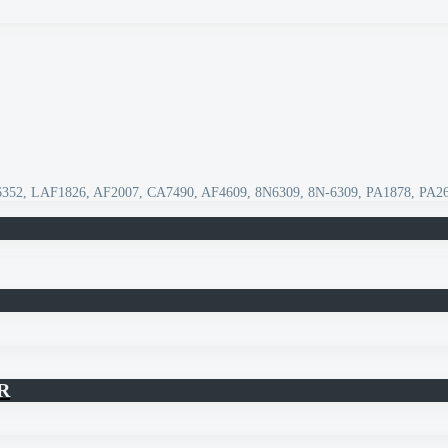
 6352, LAF1826, AF2007, CA7490, AF4609, 8N6309, 8N-6309, PA1878, PA2
R