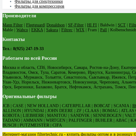
Фильтры для спецтехники
Фильтры для компрессоров
Производители
Mann Filter
|
Fleetguard
|
Donaldson
|
SF-Filter
|
HI FI
| Baldwin |
SCT
|
Filt
Mahle |
Wabco
|
EKKA
|
Sakura
|
Filtrec
|
WIX
| Fram |
Pall
| Kolbenschmidt
Контакты
Тел.: 8(925) 247-19-33
Работаем по всей России
Москва и область, СПб, Новосибирск, Самара, Ростов-на-Дону, Екатери
Владивосток, Омск, Тула, Саратов, Кемерово, Иркутск, Калининград, С
Ульяновск, Мурманск, Тольятти, Севастополь, Сыктывкар, Ижевск, Пе
Улан-Удэ, Норильск, Нижневартовск, Новокузнецк, Череповец, Альмет
Орск, Березники, Балаково, Братск, Нефтекамск, Астрахань, Томск, Пен
Оригинальные фильтры
JCB | CASE | NEW HOLLAND | CATERPILLAR | BOBCAT | SCANIA |
R
ALLISON | HYUNDAI | JOHN DEERE | ZF | CLAAS | BOMAG | ATLAS
KOBOTA | LIEBHERR | MANITOU | SANDVIK | SENNEBOGEN | VALT
TADANO | AMMANN | WIRTGEN | PALFINGER | BUHLER | ABAC | KAES
BUSCH | PUTZMEISTER | CIFA
Интернет-магазин filtertechnic.ru - купить фильтры оптом и в розницу