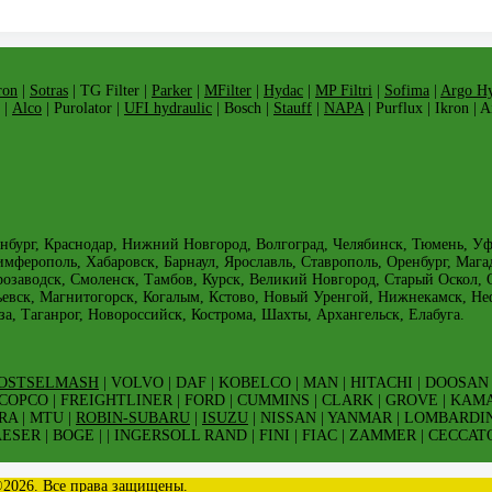
ron
|
Sotras
| TG Filter |
Parker
|
MFilter
|
Hydac
|
MP Filtri
|
Sofima
|
Argo Hy
 |
Alco
| Purolator |
UFI hydraulic
| Bosch |
Stauff
|
NAPA
| Purflux | Ikron | 
нбург, Краснодар, Нижний Новгород, Волгоград, Челябинск, Тюмень, Уфа,
имферополь, Хабаровск, Барнаул, Ярославль, Ставрополь, Оренбург, Мага
трозаводск, Смоленск, Тамбов, Курск, Великий Новгород, Старый Оскол
ьевск, Магнитогорск, Когалым, Кстово, Новый Уренгой, Нижнекамск, Н
за, Таганрог, Новороссийск, Кострома, Шахты, Архангельск, Елабуга.
OSTSELMASH
| VOLVO | DAF | KOBELCO | MAN | HITACHI | DOOSAN 
 COPCO | FREIGHTLINER | FORD | CUMMINS | CLARK | GROVE | KAM
RA | MTU |
ROBIN-SUBARU
|
ISUZU
| NISSAN | YANMAR | LOMBARDIN
ER | BOGE | | INGERSOLL RAND | FINI | FIAC | ZAMMER | CECCATO
 ©2026. Все права защищены.