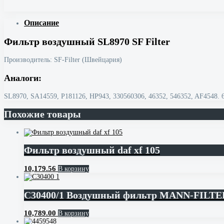
Описание
Фильтр воздушный SL8970 SF Filter
Производитель: SF-Filter (Швейцария)
Аналоги:
SL8970, SA14559, P181126, HP943, 330560306, 46352, 546352, AF4548.
Похожие товары
Фильтр воздушный daf xf 105
10,179.56
В корзину
C30400/1 Воздушный фильтр MANN-FILTE
10,789.00
В корзину