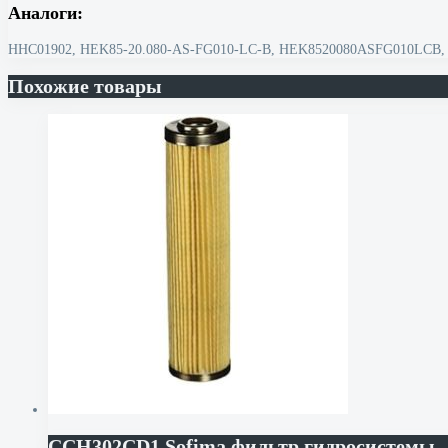
Аналоги:
HHC01902, HEK85-20.080-AS-FG010-LC-B, HEK8520080ASFG010LCB, 
Похожие товары
CCH302CD1 Sofima фильтр гидросистемы