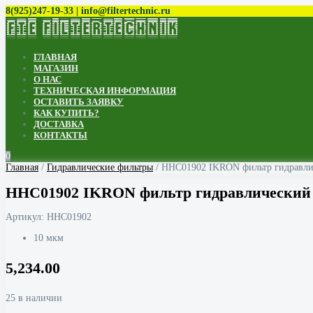
8(925)247-19-33 | info@filtertechnic.ru
ГЛАВНАЯ
МАГАЗИН
О НАС
ТЕХНИЧЕСКАЯ ИНФОРМАЦИЯ
ОСТАВИТЬ ЗАЯВКУ
КАК КУПИТЬ?
ДОСТАВКА
КОНТАКТЫ
0
Главная
/
Гидравлические фильтры
/ HHC01902 IKRON фильтр гидравли
HHC01902 IKRON фильтр гидравлический
Артикул:
HHC01902
10 мкм
5,234.00
25 в наличии