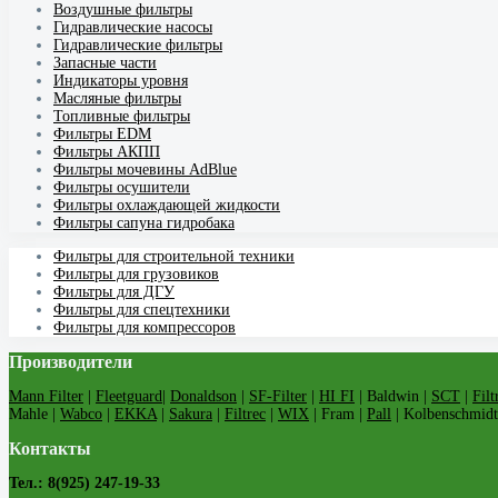
Воздушные фильтры
Гидравлические насосы
Гидравлические фильтры
Запасные части
Индикаторы уровня
Масляные фильтры
Топливные фильтры
Фильтры EDM
Фильтры АКПП
Фильтры мочевины AdBlue
Фильтры осушители
Фильтры охлаждающей жидкости
Фильтры сапуна гидробака
Фильтры для строительной техники
Фильтры для грузовиков
Фильтры для ДГУ
Фильтры для спецтехники
Фильтры для компрессоров
Производители
Mann Filter
|
Fleetguard
|
Donaldson
|
SF-Filter
|
HI FI
| Baldwin |
SCT
|
Filt
Mahle |
Wabco
|
EKKA
|
Sakura
|
Filtrec
|
WIX
| Fram |
Pall
| Kolbenschmidt
Контакты
Тел.: 8(925) 247-19-33