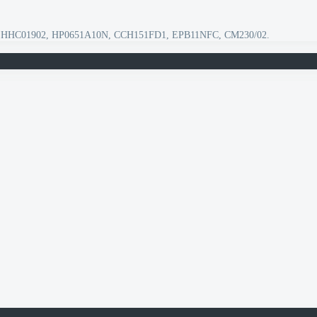
ННС01902, HP0651A10N, CCH151FD1, EPB11NFC, CM230/02.