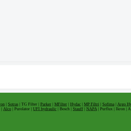
ron
|
Sotras
| TG Filter |
Parker
|
MFilter
|
Hydac
|
MP Filtri
|
Sofima
|
Argo Hy
 |
Alco
| Purolator |
UFI hydraulic
| Bosch |
Stauff
|
NAPA
| Purflux | Ikron | 