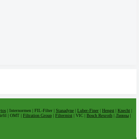
tos
| Internormen | FIL-Filter |
Stanadyne
|
Luber-Finer
|
Hengst
|
Knecht
|
Airfil | OMT |
Filtration Group
|
Filtermist
| VIC |
Bosch Rexroth
|
Ливны
|