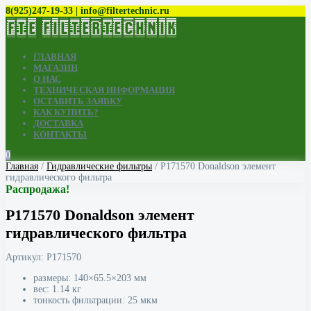
8(925)247-19-33 | info@filtertechnic.ru
ГЛАВНАЯ
МАГАЗИН
О НАС
ТЕХНИЧЕСКАЯ ИНФОРМАЦИЯ
ОСТАВИТЬ ЗАЯВКУ
КАК КУПИТЬ?
ДОСТАВКА
КОНТАКТЫ
0
Главная
/
Гидравлические фильтры
/ P171570 Donaldson элемент
гидравлического фильтра
Распродажа!
P171570 Donaldson элемент
гидравлического фильтра
Артикул:
P171570
размеры: 140×65.5×203 мм
вес: 1.14 кг
тонкость фильтрации: 25 мкм