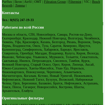
Purflux | Ikron | Airfil | OMT |
Filtration Group
|
Filtermist
| VIC |
Bosch
Rexroth
|
Ливны
|
Контакты
Тел.: 8(925) 247-19-33
Работаем по всей России
Москва и область, СПб, Новосибирск, Самара, Ростов-на-Дону,
Екатеринбург, Краснодар, Нижний Новгород, Волгоград, Челябинск,
Тюмень, Уфа, Красноярск, Казань, Белгород, Рязань, Воронеж, Тверь,
Пермь, Владивосток, Омск, Тула, Саратов, Кемерово, Иркутск,
Калининград, Симферополь, Хабаровск, Барнаул, Ярославль,
Ставрополь, Оренбург, Магадан, Владимир, Калуга, Киров, Вологда,
Иваново, Чебоксары, Ульяновск, Мурманск, Тольятти, Севастополь,
Сыктывкар, Ижевск, Петрозаводск, Смоленск, Тамбов, Курск,
Великий Новгород, Старый Оскол, Орел, Киров, Липецк, Аксай,
Южно-Сахалинск, Ханты-Мансийск, Улан-Удэ, Норильск,
Нижневартовск, Новокузнецк, Череповец, Альметьевск,
Магнитогорск, Когалым, Кстово, Новый Уренгой, Нижнекамск,
Нефтеюганск, Нижний Тагил, Бузулук, Волжский, Набережные
Челны, Орск, Березники, Балаково, Братск, Нефтекамск, Астрахань,
Томск, Пенза, Таганрог, Новороссийск, Кострома, Шахты,
Архангельск, Елабуга.
Оригинальные фильтры