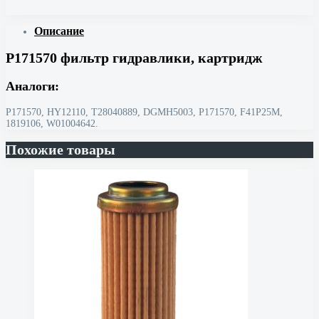
Описание
P171570 фильтр гидравлики, картридж
Аналоги:
P171570, HY12110, T28040889, DGMH5003, Р171570, F41P25M,
1819106, W01004642.
Похожие товары