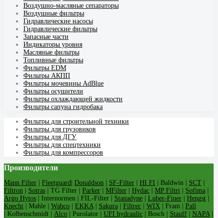
Воздушно-масляные сепараторы
Воздушные фильтры
Гидравлические насосы
Гидравлические фильтры
Запасные части
Индикаторы уровня
Масляные фильтры
Топливные фильтры
Фильтры EDM
Фильтры АКПП
Фильтры мочевины AdBlue
Фильтры осушители
Фильтры охлаждающей жидкости
Фильтры сапуна гидробака
Фильтры для строительной техники
Фильтры для грузовиков
Фильтры для ДГУ
Фильтры для спецтехники
Фильтры для компрессоров
Производители
Mann Filter
|
Fleetguard
|
Donaldson
|
SF-Filter
|
HI FI
| Baldwin |
SCT
|
Filtron
|
Sotras
| TG Filter |
Parker
|
MFilter
|
Hydac
|
MP Filtri
|
Sofima
|
Argo Hytos
| Internormen | FIL-Filter |
Stanadyne
|
Luber-Finer
|
Hengst
|
Knecht
| Mahle |
Wabco
|
EKKA
|
Sakura
|
Filtrec
|
WIX
| Fram |
Pall
| Kolbenschmidt |
Alco
| Purolator |
UFI hydraulic
| Bosch |
Stauff
|
NAPA
|