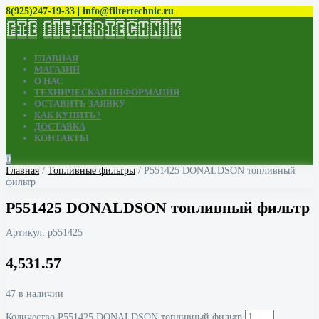
8(925)247-19-33 | info@filtertechnic.ru
ГЛАВНАЯ
МАГАЗИН
О НАС
ТЕХНИЧЕСКАЯ ИНФОРМАЦИЯ
ОСТАВИТЬ ЗАЯВКУ
КАК КУПИТЬ?
ДОСТАВКА
КОНТАКТЫ
0
Главная
/
Топливные фильтры
/ P551425 DONALDSON топливный
фильтр
P551425 DONALDSON топливный фильтр
Артикул:
p551425
4,531.57
47 в наличии
Количество P551425 DONALDSON топливный фильтр