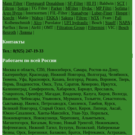
Mann Filter
|
Fleetguard
|
Donaldson
|
SF-Filter
|
HI FI
| Baldwin |
SCT
|
Filtron
|
Sotras
| TG Filter |
Parker
|
MFilter
|
Hydac
|
MP Filtri
|
Sofima
|
Argo Hytos
| Internormen | FIL-Filter |
Stanadyne
|
Luber-Finer
|
Hengst
|
Knecht
| Mahle |
Wabco
|
EKKA
|
Sakura
|
Filtrec
|
WIX
| Fram |
Pall
| Kolbenschmidt |
Alco
| Purolator |
UFI hydraulic
| Bosch |
Stauff
|
NAPA
|
Purflux | Ikron | Airfil | OMT |
Filtration Group
|
Filtermist
| VIC |
Bosch
Rexroth
|
Ливны
|
Контакты
Тел.: 8(925) 247-19-33
Работаем по всей России
Москва и область, СПб, Новосибирск, Самара, Ростов-на-Дону,
Екатеринбург, Краснодар, Нижний Новгород, Волгоград, Челябинск,
Тюмень, Уфа, Красноярск, Казань, Белгород, Рязань, Воронеж, Тверь,
Пермь, Владивосток, Омск, Тула, Саратов, Кемерово, Иркутск,
Калининград, Симферополь, Хабаровск, Барнаул, Ярославль,
Ставрополь, Оренбург, Магадан, Владимир, Калуга, Киров, Вологда,
Иваново, Чебоксары, Ульяновск, Мурманск, Тольятти, Севастополь,
Сыктывкар, Ижевск, Петрозаводск, Смоленск, Тамбов, Курск,
Великий Новгород, Старый Оскол, Орел, Киров, Липецк, Аксай,
Южно-Сахалинск, Ханты-Мансийск, Улан-Удэ, Норильск,
Нижневартовск, Новокузнецк, Череповец, Альметьевск,
Магнитогорск, Когалым, Кстово, Новый Уренгой, Нижнекамск,
Нефтеюганск, Нижний Тагил, Бузулук, Волжский, Набережные
Челны, Орск, Березники, Балаково, Братск, Нефтекамск, Астрахань,