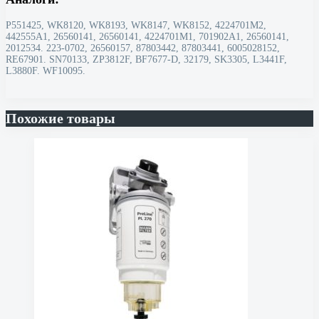
P551425, WK8120, WK8193, WK8147, WK8152, 4224701M2,
442555A1, 26560141, 26560141, 4224701M1, 701902A1, 26560141,
2012534. 223-0702, 26560157, 87803442, 87803441, 6005028152,
RE67901. SN70133, ZP3812F, BF7677-D, 32179, SK3305, L3441F,
L3880F. WF10095.
Похожие товары