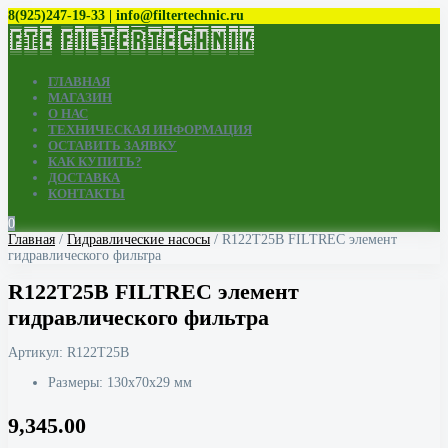
8(925)247-19-33 | info@filtertechnic.ru
ГЛАВНАЯ
МАГАЗИН
О НАС
ТЕХНИЧЕСКАЯ ИНФОРМАЦИЯ
ОСТАВИТЬ ЗАЯВКУ
КАК КУПИТЬ?
ДОСТАВКА
КОНТАКТЫ
0
Главная
/
Гидравлические насосы
/ R122T25B FILTREC элемент
гидравлического фильтра
R122T25B FILTREC элемент
гидравлического фильтра
Артикул:
R122T25B
Размеры: 130x70x29 мм
9,345.00