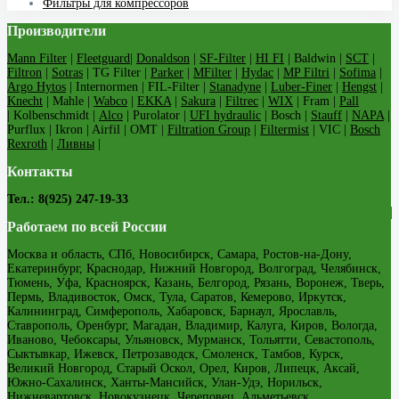
Фильтры для компрессоров
Производители
Mann Filter
|
Fleetguard
|
Donaldson
|
SF-Filter
|
HI FI
| Baldwin |
SCT
|
Filtron
|
Sotras
| TG Filter |
Parker
|
MFilter
|
Hydac
|
MP Filtri
|
Sofima
|
Argo Hytos
| Internormen | FIL-Filter |
Stanadyne
|
Luber-Finer
|
Hengst
|
Knecht
| Mahle |
Wabco
|
EKKA
|
Sakura
|
Filtrec
|
WIX
| Fram |
Pall
| Kolbenschmidt |
Alco
| Purolator |
UFI hydraulic
| Bosch |
Stauff
|
NAPA
|
Purflux | Ikron | Airfil | OMT |
Filtration Group
|
Filtermist
| VIC |
Bosch
Rexroth
|
Ливны
|
Контакты
Тел.: 8(925) 247-19-33
Работаем по всей России
Москва и область, СПб, Новосибирск, Самара, Ростов-на-Дону,
Екатеринбург, Краснодар, Нижний Новгород, Волгоград, Челябинск,
Тюмень, Уфа, Красноярск, Казань, Белгород, Рязань, Воронеж, Тверь,
Пермь, Владивосток, Омск, Тула, Саратов, Кемерово, Иркутск,
Калининград, Симферополь, Хабаровск, Барнаул, Ярославль,
Ставрополь, Оренбург, Магадан, Владимир, Калуга, Киров, Вологда,
Иваново, Чебоксары, Ульяновск, Мурманск, Тольятти, Севастополь,
Сыктывкар, Ижевск, Петрозаводск, Смоленск, Тамбов, Курск,
Великий Новгород, Старый Оскол, Орел, Киров, Липецк, Аксай,
Южно-Сахалинск, Ханты-Мансийск, Улан-Удэ, Норильск,
Нижневартовск, Новокузнецк, Череповец, Альметьевск,