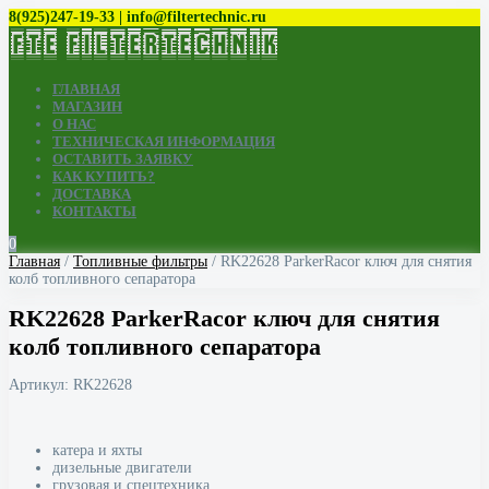
8(925)247-19-33 | info@filtertechnic.ru
ГЛАВНАЯ
МАГАЗИН
О НАС
ТЕХНИЧЕСКАЯ ИНФОРМАЦИЯ
ОСТАВИТЬ ЗАЯВКУ
КАК КУПИТЬ?
ДОСТАВКА
КОНТАКТЫ
0
Главная
/
Топливные фильтры
/ RK22628 ParkerRacor ключ для снятия
колб топливного сепаратора
RK22628 ParkerRacor ключ для снятия
колб топливного сепаратора
Артикул:
RK22628
катера и яхты
дизельные двигатели
грузовая и спецтехника