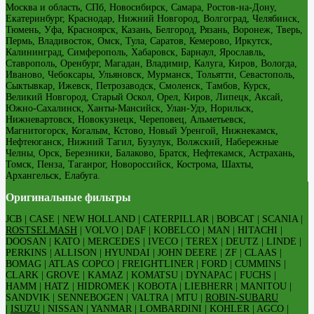
Москва и область, СПб, Новосибирск, Самара, Ростов-на-Дону,
Екатеринбург, Краснодар, Нижний Новгород, Волгоград, Челябинск,
Тюмень, Уфа, Красноярск, Казань, Белгород, Рязань, Воронеж, Тверь,
Пермь, Владивосток, Омск, Тула, Саратов, Кемерово, Иркутск,
Калининград, Симферополь, Хабаровск, Барнаул, Ярославль,
Ставрополь, Оренбург, Магадан, Владимир, Калуга, Киров, Вологда,
Иваново, Чебоксары, Ульяновск, Мурманск, Тольятти, Севастополь,
Сыктывкар, Ижевск, Петрозаводск, Смоленск, Тамбов, Курск,
Великий Новгород, Старый Оскол, Орел, Киров, Липецк, Аксай,
Южно-Сахалинск, Ханты-Мансийск, Улан-Удэ, Норильск,
Нижневартовск, Новокузнецк, Череповец, Альметьевск,
Магнитогорск, Когалым, Кстово, Новый Уренгой, Нижнекамск,
Нефтеюганск, Нижний Тагил, Бузулук, Волжский, Набережные
Челны, Орск, Березники, Балаково, Братск, Нефтекамск, Астрахань,
Томск, Пенза, Таганрог, Новороссийск, Кострома, Шахты,
Архангельск, Елабуга.
Оригинальные фильтры
JCB | CASE | NEW HOLLAND | CATERPILLAR | BOBCAT | SCANIA |
ROSTSELMASH
| VOLVO | DAF | KOBELCO | MAN | HITACHI |
DOOSAN | KATO | MERCEDES | IVECO | TEREX | DEUTZ | LINDE |
PERKINS | ALLISON | HYUNDAI | JOHN DEERE | ZF | CLAAS |
BOMAG | ATLAS COPCO | FREIGHTLINER | FORD | CUMMINS |
CLARK | GROVE | KAMAZ | KOMATSU | DYNAPAC | FUCHS |
HAMM | HATZ | HIDROMEK | KOBOTA | LIEBHERR | MANITOU |
SANDVIK | SENNEBOGEN | VALTRA | MTU |
ROBIN-SUBARU
|
ISUZU
| NISSAN | YANMAR | LOMBARDINI | KOHLER | AGCO |