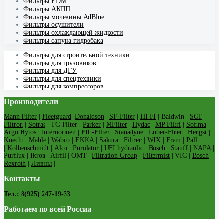
Фильтры EDM
Фильтры АКПП
Фильтры мочевины AdBlue
Фильтры осушители
Фильтры охлаждающей жидкости
Фильтры сапуна гидробака
Фильтры для строительной техники
Фильтры для грузовиков
Фильтры для ДГУ
Фильтры для спецтехники
Фильтры для компрессоров
Производители
Mann Filter
|
Fleetguard
|
Donaldson
|
SF-Filter
|
HI FI
| Baldwin |
SCT
|
Filtron
|
Sotras
| TG Filter |
Parker
|
MFilter
|
Hydac
|
MP Filtri
|
Sofima
|
Argo Hytos
| Internormen | FIL-Filter |
Stanadyne
|
Luber-Finer
|
Hengst
|
Knecht
| Mahle |
Wabco
|
EKKA
|
Sakura
|
Filtrec
|
WIX
| Fram |
Pall
| Kolbenschmidt |
Alco
| Purolator |
UFI hydraulic
| Bosch |
Stauff
|
NAPA
|
Purflux | Ikron | Airfil | OMT |
Filtration Group
|
Filtermist
| VIC |
Bosch
Rexroth
|
Ливны
|
Контакты
Тел.: 8(925) 247-19-33
Работаем по всей России