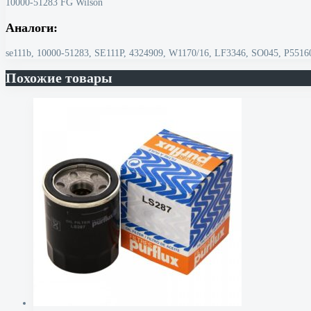
10000-51283 FG Wilson
Аналоги:
se111b, 10000-51283, SE111P, 4324909, W1170/16, LF3346, SO045, P551
Похожие товары