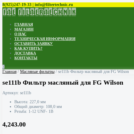
8(925)247-19-33 | info@filtertechnic.ru
ГЛАВНАЯ
МАГАЗИН
О НАС
ТЕХНИЧЕСКАЯ ИНФОРМАЦИЯ
ОСТАВИТЬ ЗАЯВКУ
КАК КУПИТЬ?
ДОСТАВКА
КОНТАКТЫ
0
Главная
/
Масляные фильтры
/ se111b Фильтр масляный для FG Wilson
se111b Фильтр масляный для FG Wilson
Артикул:
se111b
Высота: 227,0 мм
Общий диаметр: 108,0 мм
Резьба: 1-12 UNF- 1B
4,243.00