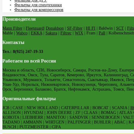
Фильтры для ДГУ
Фильтры для спецтехники
Фильтры для компрессоров
Производители
Mann Filter
|
Fleetguard
|
Donaldson
|
SF-Filter
|
HI FI
| Baldwin |
SCT
|
Filt
Mahle |
Wabco
|
EKKA
|
Sakura
|
Filtrec
|
WIX
| Fram |
Pall
| Kolbenschmidt
Контакты
Тел.: 8(925) 247-19-33
Работаем по всей России
Москва и область, СПб, Новосибирск, Самара, Ростов-на-Дону, Екатери
Владивосток, Омск, Тула, Саратов, Кемерово, Иркутск, Калининград, С
Ульяновск, Мурманск, Тольятти, Севастополь, Сыктывкар, Ижевск, Пе
Улан-Удэ, Норильск, Нижневартовск, Новокузнецк, Череповец, Альмет
Орск, Березники, Балаково, Братск, Нефтекамск, Астрахань, Томск, Пен
Оригинальные фильтры
JCB | CASE | NEW HOLLAND | CATERPILLAR | BOBCAT | SCANIA |
R
ALLISON | HYUNDAI | JOHN DEERE | ZF | CLAAS | BOMAG | ATLAS
KOBOTA | LIEBHERR | MANITOU | SANDVIK | SENNEBOGEN | VALT
TADANO | AMMANN | WIRTGEN | PALFINGER | BUHLER | ABAC | KAES
BUSCH | PUTZMEISTER | CIFA