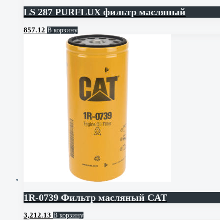
LS 287 PURFLUX фильтр масляный
857.12
В корзину
1R-0739 Фильтр масляный CAT
3,212.13
В корзину