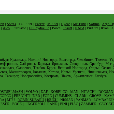
ron
|
Sotras
| TG Filter |
Parker
|
MFilter
|
Hydac
|
MP Filtri
|
Sofima
|
Argo Hy
 |
Alco
| Purolator |
UFI hydraulic
| Bosch |
Stauff
|
NAPA
| Purflux | Ikron | 
нбург, Краснодар, Нижний Новгород, Волгоград, Челябинск, Тюмень, Уфа,
имферополь, Хабаровск, Барнаул, Ярославль, Ставрополь, Оренбург, Мага
трозаводск, Смоленск, Тамбов, Курск, Великий Новгород, Старый Оскол
ьевск, Магнитогорск, Когалым, Кстово, Новый Уренгой, Нижнекамск, Н
за, Таганрог, Новороссийск, Кострома, Шахты, Архангельск, Елабуга.
OSTSELMASH
| VOLVO | DAF | KOBELCO | MAN | HITACHI | DOOSAN 
 COPCO | FREIGHTLINER | FORD | CUMMINS | CLARK | GROVE | KAM
RA | MTU |
ROBIN-SUBARU
|
ISUZU
| NISSAN | YANMAR | LOMBARDIN
ER | BOGE | | INGERSOLL RAND | FINI | FIAC | ZAMMER | CECCATO