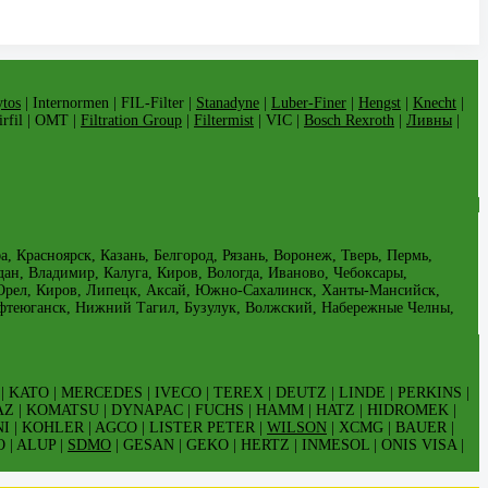
tos
| Internormen | FIL-Filter |
Stanadyne
|
Luber-Finer
|
Hengst
|
Knecht
|
Airfil | OMT |
Filtration Group
|
Filtermist
| VIC |
Bosch Rexroth
|
Ливны
|
 Красноярск, Казань, Белгород, Рязань, Воронеж, Тверь, Пермь,
дан, Владимир, Калуга, Киров, Вологда, Иваново, Чебоксары,
, Орел, Киров, Липецк, Аксай, Южно-Сахалинск, Ханты-Мансийск,
ефтеюганск, Нижний Тагил, Бузулук, Волжский, Набережные Челны,
| KATO | MERCEDES | IVECO | TEREX | DEUTZ | LINDE | PERKINS |
AZ | KOMATSU | DYNAPAC | FUCHS | HAMM | HATZ | HIDROMEK |
I | KOHLER | AGCO | LISTER PETER |
WILSON
| XCMG | BAUER |
 | ALUP |
SDMO
| GESAN | GEKO | HERTZ | INMESOL | ONIS VISA |