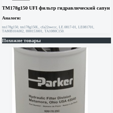
TM178g150 UFI фильтр гидравлический сапун
Аналоги:
tm178g150, tm178g150L, cfa22swccc, LE.0817-01, LE081701,
TA80B10A002, H00153001, TA1080C150.
Похожие товары