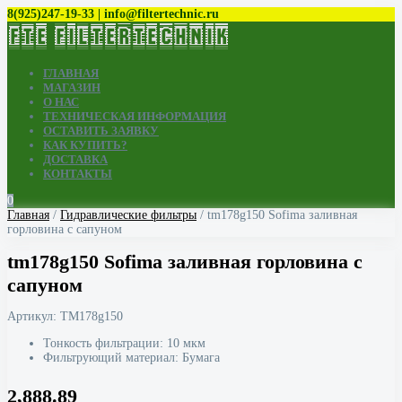
8(925)247-19-33 | info@filtertechnic.ru
ГЛАВНАЯ
МАГАЗИН
О НАС
ТЕХНИЧЕСКАЯ ИНФОРМАЦИЯ
ОСТАВИТЬ ЗАЯВКУ
КАК КУПИТЬ?
ДОСТАВКА
КОНТАКТЫ
0
Главная
/
Гидравлические фильтры
/ tm178g150 Sofima заливная
горловина с сапуном
tm178g150 Sofima заливная горловина с
сапуном
Артикул:
TM178g150
Тонкость фильтрации: 10 мкм
Фильтрующий материал: Бумага
2,888.89