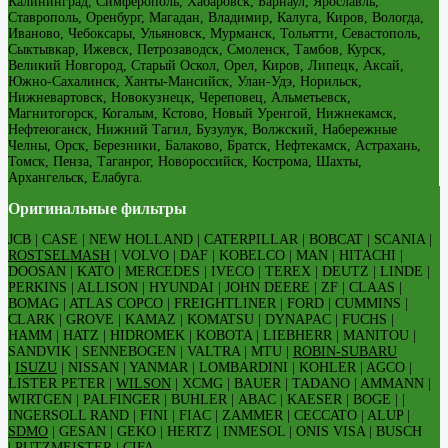
Калининград, Симферополь, Хабаровск, Барнаул, Ярославль,
Ставрополь, Оренбург, Магадан, Владимир, Калуга, Киров, Вологда,
Иваново, Чебоксары, Ульяновск, Мурманск, Тольятти, Севастополь,
Сыктывкар, Ижевск, Петрозаводск, Смоленск, Тамбов, Курск,
Великий Новгород, Старый Оскол, Орел, Киров, Липецк, Аксай,
Южно-Сахалинск, Ханты-Мансийск, Улан-Удэ, Норильск,
Нижневартовск, Новокузнецк, Череповец, Альметьевск,
Магнитогорск, Когалым, Кстово, Новый Уренгой, Нижнекамск,
Нефтеюганск, Нижний Тагил, Бузулук, Волжский, Набережные
Челны, Орск, Березники, Балаково, Братск, Нефтекамск, Астрахань,
Томск, Пенза, Таганрог, Новороссийск, Кострома, Шахты,
Архангельск, Елабуга.
Оригинальные фильтры
JCB | CASE | NEW HOLLAND | CATERPILLAR | BOBCAT | SCANIA |
ROSTSELMASH
| VOLVO | DAF | KOBELCO | MAN | HITACHI |
DOOSAN | KATO | MERCEDES | IVECO | TEREX | DEUTZ | LINDE |
PERKINS | ALLISON | HYUNDAI | JOHN DEERE | ZF | CLAAS |
BOMAG | ATLAS COPCO | FREIGHTLINER | FORD | CUMMINS |
CLARK | GROVE | KAMAZ | KOMATSU | DYNAPAC | FUCHS |
HAMM | HATZ | HIDROMEK | KOBOTA | LIEBHERR | MANITOU |
SANDVIK | SENNEBOGEN | VALTRA | MTU |
ROBIN-SUBARU
|
ISUZU
| NISSAN | YANMAR | LOMBARDINI | KOHLER | AGCO |
LISTER PETER |
WILSON
| XCMG | BAUER | TADANO | AMMANN |
WIRTGEN | PALFINGER | BUHLER | ABAC | KAESER | BOGE | |
INGERSOLL RAND | FINI | FIAC | ZAMMER | CECCATO | ALUP |
SDMO
| GESAN | GEKO | HERTZ | INMESOL | ONIS VISA | BUSCH
| PUTZMEISTER | CIFA