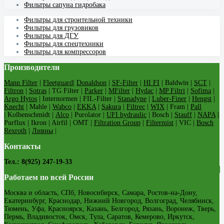
Фильтры сапуна гидробака
Фильтры для строительной техники
Фильтры для грузовиков
Фильтры для ДГУ
Фильтры для спецтехники
Фильтры для компрессоров
Производители
Mann Filter
|
Fleetguard
|
Donaldson
|
SF-Filter
|
HI FI
| Baldwin |
SCT
|
Filtron
|
Sotras
| TG Filter |
Parker
|
MFilter
|
Hydac
|
MP Filtri
|
Sofima
|
Argo Hytos
| Internormen | FIL-Filter |
Stanadyne
|
Luber-Finer
|
Hengst
|
Knecht
| Mahle |
Wabco
|
EKKA
|
Sakura
|
Filtrec
|
WIX
| Fram |
Pall
| Kolbenschmidt |
Alco
| Purolator |
UFI hydraulic
| Bosch |
Stauff
|
NAPA
|
Purflux | Ikron | Airfil | OMT |
Filtration Group
|
Filtermist
| VIC |
Bosch
Rexroth
|
Ливны
|
Контакты
Тел.: 8(925) 247-19-33
Работаем по всей России
Москва и область, СПб, Новосибирск, Самара, Ростов-на-Дону,
Екатеринбург, Краснодар, Нижний Новгород, Волгоград, Челябинск,
Тюмень, Уфа, Красноярск, Казань, Белгород, Рязань, Воронеж, Тверь,
Пермь, Владивосток, Омск, Тула, Саратов, Кемерово, Иркутск,