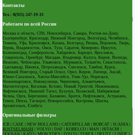
Контакты
Тел.: 8(925) 247-19-33
Работаем по всей России
Москва и область, СПб, Новосибирск, Самара, Ростов-на-Дону,
Екатеринбург, Краснодар, Нижний Новгород, Волгоград, Челябинск,
Тюмень, Уфа, Красноярск, Казань, Белгород, Рязань, Воронеж, Тверь,
Пермь, Владивосток, Омск, Тула, Саратов, Кемерово, Иркутск,
Калининград, Симферополь, Хабаровск, Барнаул, Ярославль,
Ставрополь, Оренбург, Магадан, Владимир, Калуга, Киров, Вологда,
Иваново, Чебоксары, Ульяновск, Мурманск, Тольятти, Севастополь,
Сыктывкар, Ижевск, Петрозаводск, Смоленск, Тамбов, Курск,
Великий Новгород, Старый Оскол, Орел, Киров, Липецк, Аксай,
Южно-Сахалинск, Ханты-Мансийск, Улан-Удэ, Норильск,
Нижневартовск, Новокузнецк, Череповец, Альметьевск,
Магнитогорск, Когалым, Кстово, Новый Уренгой, Нижнекамск,
Нефтеюганск, Нижний Тагил, Бузулук, Волжский, Набережные
Челны, Орск, Березники, Балаково, Братск, Нефтекамск, Астрахань,
Томск, Пенза, Таганрог, Новороссийск, Кострома, Шахты,
Архангельск, Елабуга.
Оригинальные фильтры
JCB | CASE | NEW HOLLAND | CATERPILLAR | BOBCAT | SCANIA |
ROSTSELMASH
| VOLVO | DAF | KOBELCO | MAN | HITACHI |
DOOSAN | KATO | MERCEDES | IVECO | TEREX | DEUTZ | LINDE |