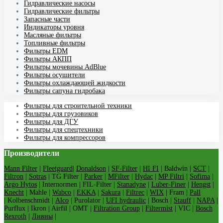
Гидравлические насосы
Гидравлические фильтры
Запасные части
Индикаторы уровня
Масляные фильтры
Топливные фильтры
Фильтры EDM
Фильтры АКПП
Фильтры мочевины AdBlue
Фильтры осушители
Фильтры охлаждающей жидкости
Фильтры сапуна гидробака
Фильтры для строительной техники
Фильтры для грузовиков
Фильтры для ДГУ
Фильтры для спецтехники
Фильтры для компрессоров
Производители
Mann Filter
|
Fleetguard
|
Donaldson
|
SF-Filter
|
HI FI
| Baldwin |
SCT
|
Filtron
|
Sotras
| TG Filter |
Parker
|
MFilter
|
Hydac
|
MP Filtri
|
Sofima
|
Argo Hytos
| Internormen | FIL-Filter |
Stanadyne
|
Luber-Finer
|
Hengst
|
Knecht
| Mahle |
Wabco
|
EKKA
|
Sakura
|
Filtrec
|
WIX
| Fram |
Pall
| Kolbenschmidt |
Alco
| Purolator |
UFI hydraulic
| Bosch |
Stauff
|
NAPA
|
Purflux | Ikron | Airfil | OMT |
Filtration Group
|
Filtermist
| VIC |
Bosch
Rexroth
|
Ливны
|