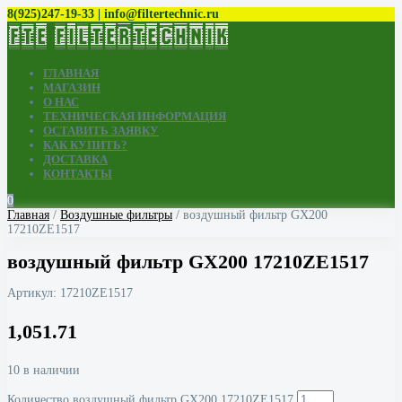
8(925)247-19-33 | info@filtertechnic.ru
ГЛАВНАЯ
МАГАЗИН
О НАС
ТЕХНИЧЕСКАЯ ИНФОРМАЦИЯ
ОСТАВИТЬ ЗАЯВКУ
КАК КУПИТЬ?
ДОСТАВКА
КОНТАКТЫ
0
Главная
/
Воздушные фильтры
/ воздушный фильтр GX200
17210ZE1517
воздушный фильтр GX200 17210ZE1517
Артикул:
17210ZE1517
1,051.71
10 в наличии
Количество воздушный фильтр GX200 17210ZE1517