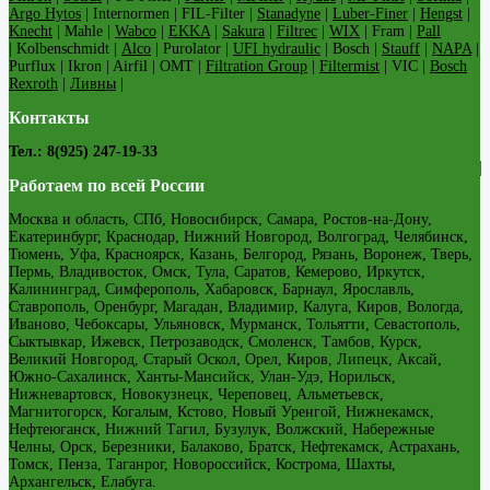
Argo Hytos
| Internormen | FIL-Filter |
Stanadyne
|
Luber-Finer
|
Hengst
|
Knecht
| Mahle |
Wabco
|
EKKA
|
Sakura
|
Filtrec
|
WIX
| Fram |
Pall
| Kolbenschmidt |
Alco
| Purolator |
UFI hydraulic
| Bosch |
Stauff
|
NAPA
|
Purflux | Ikron | Airfil | OMT |
Filtration Group
|
Filtermist
| VIC |
Bosch
Rexroth
|
Ливны
|
Контакты
Тел.: 8(925) 247-19-33
Работаем по всей России
Москва и область, СПб, Новосибирск, Самара, Ростов-на-Дону,
Екатеринбург, Краснодар, Нижний Новгород, Волгоград, Челябинск,
Тюмень, Уфа, Красноярск, Казань, Белгород, Рязань, Воронеж, Тверь,
Пермь, Владивосток, Омск, Тула, Саратов, Кемерово, Иркутск,
Калининград, Симферополь, Хабаровск, Барнаул, Ярославль,
Ставрополь, Оренбург, Магадан, Владимир, Калуга, Киров, Вологда,
Иваново, Чебоксары, Ульяновск, Мурманск, Тольятти, Севастополь,
Сыктывкар, Ижевск, Петрозаводск, Смоленск, Тамбов, Курск,
Великий Новгород, Старый Оскол, Орел, Киров, Липецк, Аксай,
Южно-Сахалинск, Ханты-Мансийск, Улан-Удэ, Норильск,
Нижневартовск, Новокузнецк, Череповец, Альметьевск,
Магнитогорск, Когалым, Кстово, Новый Уренгой, Нижнекамск,
Нефтеюганск, Нижний Тагил, Бузулук, Волжский, Набережные
Челны, Орск, Березники, Балаково, Братск, Нефтекамск, Астрахань,
Томск, Пенза, Таганрог, Новороссийск, Кострома, Шахты,
Архангельск, Елабуга.