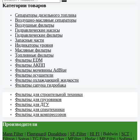
Категории товаров
Cепараторы дизельного топлива
Воздушно-масляные сепараторы
Воздушные фильтры
Гидравлические насосы
Гидравлические фильтры
Запасные части
Индикаторы уровня
Масляные фильтры
Топливные фильтры
Фильтры EDM
Фильтры АКПП
Фильтры мочевины AdBlue
Фильтры осушители
Фильтры охлаждающей жидкости
Фильтры сапуна гидробака
Фильтры для строительной техники
Фильтры для грузовиков
Фильтры для ДГУ
Фильтры для спецтехники
Фильтры для компрессоров
Производители
Mann Filter
|
Fleetguard
|
Donaldson
|
SF-Filter
|
HI FI
| Baldwin |
SCT
|
Filtron
|
Sotras
| TG Filter |
Parker
|
MFilter
|
Hydac
|
MP Filtri
|
Sofima
|