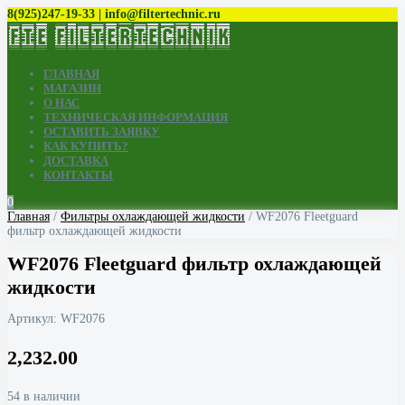
8(925)247-19-33 | info@filtertechnic.ru
ГЛАВНАЯ
МАГАЗИН
О НАС
ТЕХНИЧЕСКАЯ ИНФОРМАЦИЯ
ОСТАВИТЬ ЗАЯВКУ
КАК КУПИТЬ?
ДОСТАВКА
КОНТАКТЫ
0
Главная
/
Фильтры охлаждающей жидкости
/ WF2076 Fleetguard
фильтр охлаждающей жидкости
WF2076 Fleetguard фильтр охлаждающей
жидкости
Артикул:
WF2076
2,232.00
54 в наличии