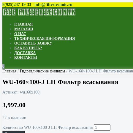
8(925)247-19-33 | info@filtertechnic.ru
ГЛАВНАЯ
МАГАЗИН
О НАС
ТЕХНИЧЕСКАЯ ИНФОРМАЦИЯ
ОСТАВИТЬ ЗАЯВКУ
КАК КУПИТЬ?
ДОСТАВКА
КОНТАКТЫ
0
Главная
/
Гидравлические фильтры
/ WU-160×100-J LH Фильтр всасыва
WU-160×100-J LH Фильтр всасывания
Артикул:
wu160x100j
3,997.00
27 в наличии
Количество WU-160x100-J LH Фильтр всасывания