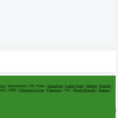
tos
| Internormen | FIL-Filter |
Stanadyne
|
Luber-Finer
|
Hengst
|
Knecht
|
Airfil | OMT |
Filtration Group
|
Filtermist
| VIC |
Bosch Rexroth
|
Ливны
|