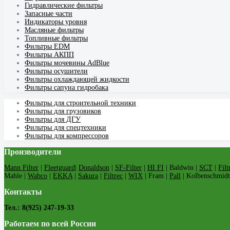
Гидравлические фильтры
Запасные части
Индикаторы уровня
Масляные фильтры
Топливные фильтры
Фильтры EDM
Фильтры АКПП
Фильтры мочевины AdBlue
Фильтры осушители
Фильтры охлаждающей жидкости
Фильтры сапуна гидробака
Фильтры для строительной техники
Фильтры для грузовиков
Фильтры для ДГУ
Фильтры для спецтехники
Фильтры для компрессоров
Производители
Mann Filter
|
Fleetguard
|
Donaldson
|
SF-Filter
|
HI FI
| Baldwin |
SCT
|
Filt
Mahle |
Wabco
|
EKKA
|
Sakura
|
Filtrec
|
WIX
| Fram |
Pall
| Kolbenschmidt
Контакты
Тел.: 8(925) 247-19-33
Работаем по всей России