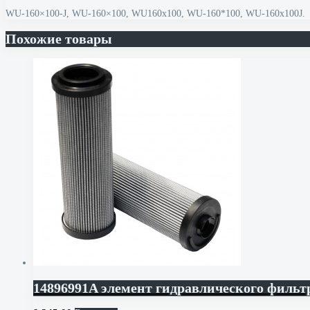
WU-160×100-J, WU-160×100, WU160x100, WU-160*100, WU-160x100J.
Похожие товары
14896991A элемент гидравлического филь