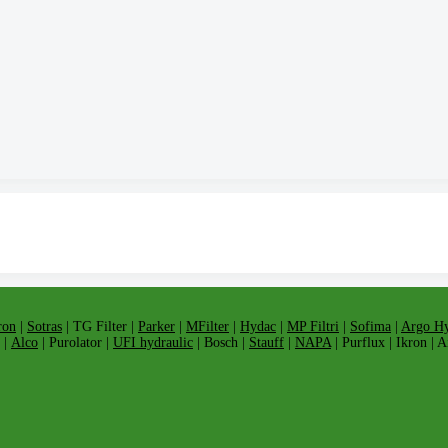
ron
|
Sotras
| TG Filter |
Parker
|
MFilter
|
Hydac
|
MP Filtri
|
Sofima
|
Argo Hy
 |
Alco
| Purolator |
UFI hydraulic
| Bosch |
Stauff
|
NAPA
| Purflux | Ikron | 