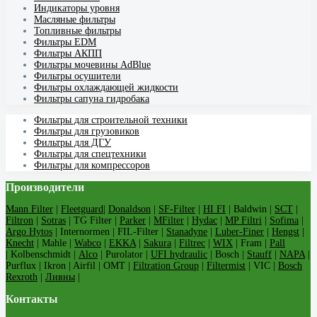
Индикаторы уровня
Масляные фильтры
Топливные фильтры
Фильтры EDM
Фильтры АКПП
Фильтры мочевины AdBlue
Фильтры осушители
Фильтры охлаждающей жидкости
Фильтры сапуна гидробака
Фильтры для строительной техники
Фильтры для грузовиков
Фильтры для ДГУ
Фильтры для спецтехники
Фильтры для компрессоров
Производители
Mann Filter
|
Fleetguard
|
Donaldson
|
SF-Filter
|
HI FI
| Baldwin |
SCT
|
Filtron
|
Sotras
| TG Filter |
Parker
|
MFilter
|
Hydac
|
MP Filtri
|
Sofima
|
Argo Hytos
| Internormen | FIL-Filter |
Stanadyne
|
Luber-Finer
|
Hengst
|
Knecht
| Mahle |
Wabco
|
EKKA
|
Sakura
|
Filtrec
|
WIX
| Fram |
Pall
| Kolbenschmidt |
Alco
| Purolator |
UFI hydraulic
| Bosch |
Stauff
|
NAPA
|
Purflux | Ikron | Airfil | OMT |
Filtration Group
|
Filtermist
| VIC |
Bosch
Rexroth
|
Ливны
|
Контакты