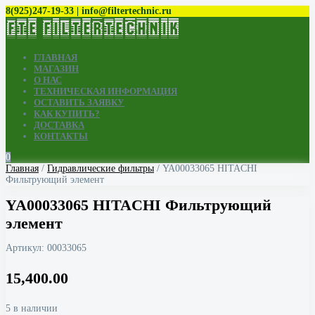
8(925)247-19-33 | info@filtertechnic.ru
ГЛАВНАЯ
МАГАЗИН
О НАС
ТЕХНИЧЕСКАЯ ИНФОРМАЦИЯ
ОСТАВИТЬ ЗАЯВКУ
КАК КУПИТЬ?
ДОСТАВКА
КОНТАКТЫ
0
Главная
/
Гидравлические фильтры
/ YA00033065 HITACHI
Фильтрующий элемент
YA00033065 HITACHI Фильтрующий
элемент
Артикул:
00033065
15,400.00
5 в наличии