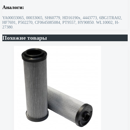
Аналоги:
YA00033065, 00033065, SH60779, HD16190x, 4443773, 6BG1TRA02,
HF7691, P502270, CF0645085084, PT9557, HY90850. WL10002, H-
27380.
Похожие товары