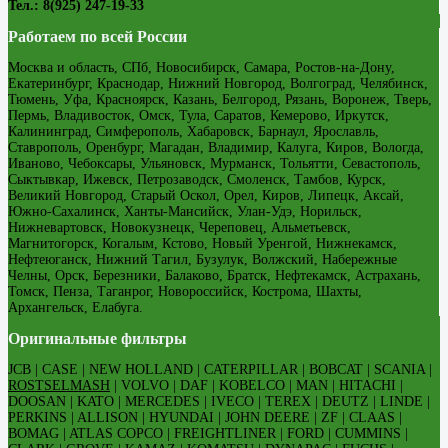
Тел.: 8(925) 247-19-33
Работаем по всей России
Москва и область, СПб, Новосибирск, Самара, Ростов-на-Дону,
Екатеринбург, Краснодар, Нижний Новгород, Волгоград, Челябинск,
Тюмень, Уфа, Красноярск, Казань, Белгород, Рязань, Воронеж, Тверь,
Пермь, Владивосток, Омск, Тула, Саратов, Кемерово, Иркутск,
Калининград, Симферополь, Хабаровск, Барнаул, Ярославль,
Ставрополь, Оренбург, Магадан, Владимир, Калуга, Киров, Вологда,
Иваново, Чебоксары, Ульяновск, Мурманск, Тольятти, Севастополь,
Сыктывкар, Ижевск, Петрозаводск, Смоленск, Тамбов, Курск,
Великий Новгород, Старый Оскол, Орел, Киров, Липецк, Аксай,
Южно-Сахалинск, Ханты-Мансийск, Улан-Удэ, Норильск,
Нижневартовск, Новокузнецк, Череповец, Альметьевск,
Магнитогорск, Когалым, Кстово, Новый Уренгой, Нижнекамск,
Нефтеюганск, Нижний Тагил, Бузулук, Волжский, Набережные
Челны, Орск, Березники, Балаково, Братск, Нефтекамск, Астрахань,
Томск, Пенза, Таганрог, Новороссийск, Кострома, Шахты,
Архангельск, Елабуга.
Оригинальные фильтры
JCB | CASE | NEW HOLLAND | CATERPILLAR | BOBCAT | SCANIA |
ROSTSELMASH
| VOLVO | DAF | KOBELCO | MAN | HITACHI |
DOOSAN | KATO | MERCEDES | IVECO | TEREX | DEUTZ | LINDE |
PERKINS | ALLISON | HYUNDAI | JOHN DEERE | ZF | CLAAS |
BOMAG | ATLAS COPCO | FREIGHTLINER | FORD | CUMMINS |