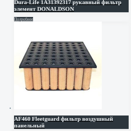
Dura-Life 1A31392317 рукавный фильтр
элемент DONALDSON
Подробнее
AF460 Fleetguard фильтр воздушный
панельный