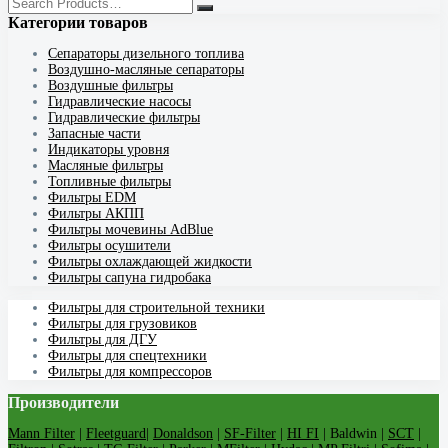
Категории товаров
Cепараторы дизельного топлива
Воздушно-масляные сепараторы
Воздушные фильтры
Гидравлические насосы
Гидравлические фильтры
Запасные части
Индикаторы уровня
Масляные фильтры
Топливные фильтры
Фильтры EDM
Фильтры АКПП
Фильтры мочевины AdBlue
Фильтры осушители
Фильтры охлаждающей жидкости
Фильтры сапуна гидробака
Фильтры для строительной техники
Фильтры для грузовиков
Фильтры для ДГУ
Фильтры для спецтехники
Фильтры для компрессоров
Производители
Mann Filter
|
Fleetguard
|
Donaldson
|
SF-Filter
|
HI FI
| Baldwin |
SCT
|