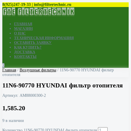
8(925)247-19-33 | info@filtertechnic.ru
ГЛАВНАЯ
МАГАЗИН
О НАС
ТЕХНИЧЕСКАЯ ИНФОРМАЦИЯ
ОСТАВИТЬ ЗАЯВКУ
КАК КУПИТЬ?
ДОСТАВКА
КОНТАКТЫ
0
Главная
/
Воздушные фильтры
/ 11N6-90770 HYUNDAI фильтр
отопителя
11N6-90770 HYUNDAI фильтр отопителя
Артикул:
AM88000300-2
1,585.20
9 в наличии
Количество 11N6-90770 HYUNDAI фильтр отопителя