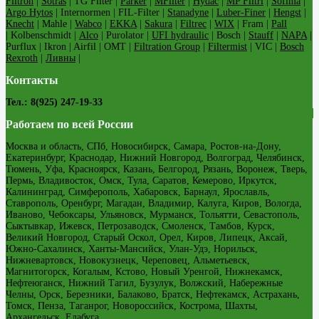
Filtron
|
Sotras
| TG Filter |
Parker
|
MFilter
|
Hydac
|
MP Filtri
|
Sofima
|
Argo Hytos
| Internormen | FIL-Filter |
Stanadyne
|
Luber-Finer
|
Hengst
|
Knecht
| Mahle |
Wabco
|
EKKA
|
Sakura
|
Filtrec
|
WIX
| Fram |
Pall
| Kolbenschmidt |
Alco
| Purolator |
UFI hydraulic
| Bosch |
Stauff
|
NAPA
|
Purflux | Ikron | Airfil | OMT |
Filtration Group
|
Filtermist
| VIC |
Bosch
Rexroth
|
Ливны
|
Контакты
Тел.: 8(925) 247-19-33
Работаем по всей России
Москва и область, СПб, Новосибирск, Самара, Ростов-на-Дону,
Екатеринбург, Краснодар, Нижний Новгород, Волгоград, Челябинск,
Тюмень, Уфа, Красноярск, Казань, Белгород, Рязань, Воронеж, Тверь,
Пермь, Владивосток, Омск, Тула, Саратов, Кемерово, Иркутск,
Калининград, Симферополь, Хабаровск, Барнаул, Ярославль,
Ставрополь, Оренбург, Магадан, Владимир, Калуга, Киров, Вологда,
Иваново, Чебоксары, Ульяновск, Мурманск, Тольятти, Севастополь,
Сыктывкар, Ижевск, Петрозаводск, Смоленск, Тамбов, Курск,
Великий Новгород, Старый Оскол, Орел, Киров, Липецк, Аксай,
Южно-Сахалинск, Ханты-Мансийск, Улан-Удэ, Норильск,
Нижневартовск, Новокузнецк, Череповец, Альметьевск,
Магнитогорск, Когалым, Кстово, Новый Уренгой, Нижнекамск,
Нефтеюганск, Нижний Тагил, Бузулук, Волжский, Набережные
Челны, Орск, Березники, Балаково, Братск, Нефтекамск, Астрахань,
Томск, Пенза, Таганрог, Новороссийск, Кострома, Шахты,
Архангельск, Елабуга.