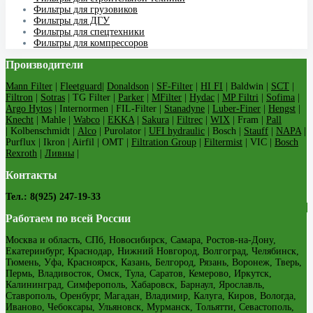
Фильтры для грузовиков
Фильтры для ДГУ
Фильтры для спецтехники
Фильтры для компрессоров
Производители
Mann Filter
|
Fleetguard
|
Donaldson
|
SF-Filter
|
HI FI
| Baldwin |
SCT
|
Filtron
|
Sotras
| TG Filter |
Parker
|
MFilter
|
Hydac
|
MP Filtri
|
Sofima
|
Argo Hytos
| Internormen | FIL-Filter |
Stanadyne
|
Luber-Finer
|
Hengst
|
Knecht
| Mahle |
Wabco
|
EKKA
|
Sakura
|
Filtrec
|
WIX
| Fram |
Pall
| Kolbenschmidt |
Alco
| Purolator |
UFI hydraulic
| Bosch |
Stauff
|
NAPA
|
Purflux | Ikron | Airfil | OMT |
Filtration Group
|
Filtermist
| VIC |
Bosch
Rexroth
|
Ливны
|
Контакты
Тел.: 8(925) 247-19-33
Работаем по всей России
Москва и область, СПб, Новосибирск, Самара, Ростов-на-Дону,
Екатеринбург, Краснодар, Нижний Новгород, Волгоград, Челябинск,
Тюмень, Уфа, Красноярск, Казань, Белгород, Рязань, Воронеж, Тверь,
Пермь, Владивосток, Омск, Тула, Саратов, Кемерово, Иркутск,
Калининград, Симферополь, Хабаровск, Барнаул, Ярославль,
Ставрополь, Оренбург, Магадан, Владимир, Калуга, Киров, Вологда,
Иваново, Чебоксары, Ульяновск, Мурманск, Тольятти, Севастополь,