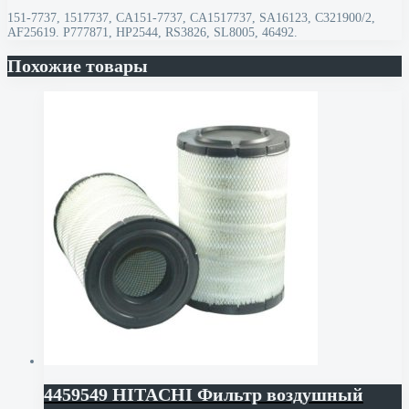
151-7737, 1517737, CA151-7737, CA1517737, SA16123, C321900/2,
AF25619. P777871, HP2544, RS3826, SL8005, 46492.
Похожие товары
4459549 HITACHI Фильтр воздушный