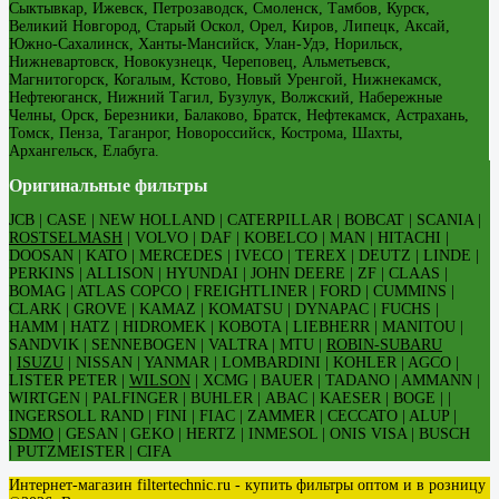
Сыктывкар, Ижевск, Петрозаводск, Смоленск, Тамбов, Курск,
Великий Новгород, Старый Оскол, Орел, Киров, Липецк, Аксай,
Южно-Сахалинск, Ханты-Мансийск, Улан-Удэ, Норильск,
Нижневартовск, Новокузнецк, Череповец, Альметьевск,
Магнитогорск, Когалым, Кстово, Новый Уренгой, Нижнекамск,
Нефтеюганск, Нижний Тагил, Бузулук, Волжский, Набережные
Челны, Орск, Березники, Балаково, Братск, Нефтекамск, Астрахань,
Томск, Пенза, Таганрог, Новороссийск, Кострома, Шахты,
Архангельск, Елабуга.
Оригинальные фильтры
JCB | CASE | NEW HOLLAND | CATERPILLAR | BOBCAT | SCANIA |
ROSTSELMASH
| VOLVO | DAF | KOBELCO | MAN | HITACHI |
DOOSAN | KATO | MERCEDES | IVECO | TEREX | DEUTZ | LINDE |
PERKINS | ALLISON | HYUNDAI | JOHN DEERE | ZF | CLAAS |
BOMAG | ATLAS COPCO | FREIGHTLINER | FORD | CUMMINS |
CLARK | GROVE | KAMAZ | KOMATSU | DYNAPAC | FUCHS |
HAMM | HATZ | HIDROMEK | KOBOTA | LIEBHERR | MANITOU |
SANDVIK | SENNEBOGEN | VALTRA | MTU |
ROBIN-SUBARU
|
ISUZU
| NISSAN | YANMAR | LOMBARDINI | KOHLER | AGCO |
LISTER PETER |
WILSON
| XCMG | BAUER | TADANO | AMMANN |
WIRTGEN | PALFINGER | BUHLER | ABAC | KAESER | BOGE | |
INGERSOLL RAND | FINI | FIAC | ZAMMER | CECCATO | ALUP |
SDMO
| GESAN | GEKO | HERTZ | INMESOL | ONIS VISA | BUSCH
| PUTZMEISTER | CIFA
Интернет-магазин filtertechnic.ru - купить фильтры оптом и в розницу